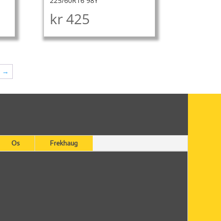
225/60R16 98Y
kr
425
→
Os
Frekhaug