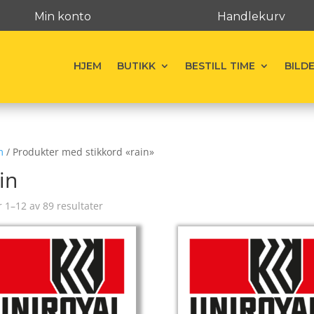
Min konto
Handlekurv
HJEM
BUTIKK
BESTILL TIME
BILD
m
/ Produkter med stikkord «rain»
in
r 1–12 av 89 resultater