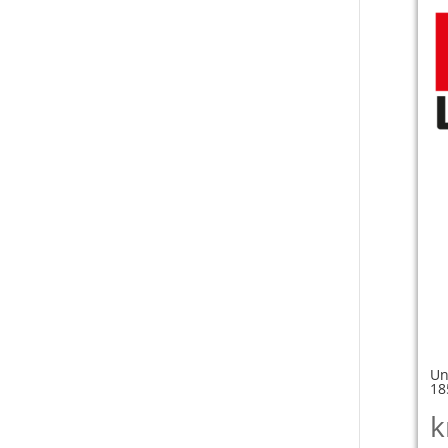
Un
18
k