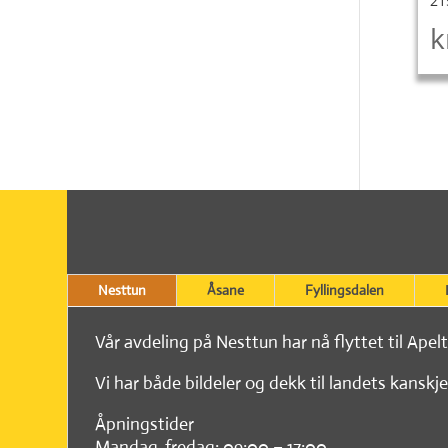
21
k
Nesttun
Åsane
Fyllingsdalen
Vår avdeling på Nesttun har nå flyttet til Apel
Vi har både bildeler og dekk til landets kanskje
Åpningstider
Mandag-fredag: 09:00 – 17:00