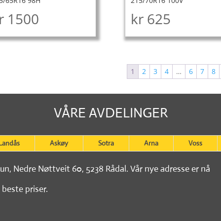
5/65R16 98H
215/70R16 100V
r
1500
kr
625
1
2
3
4
…
6
7
8
VÅRE AVDELINGER
Landås
Askøy
Sotra
Arna
Voss
tun, Nedre Nøttveit 60, 5238 Rådal. Vår nye adresse er nå
 beste priser.