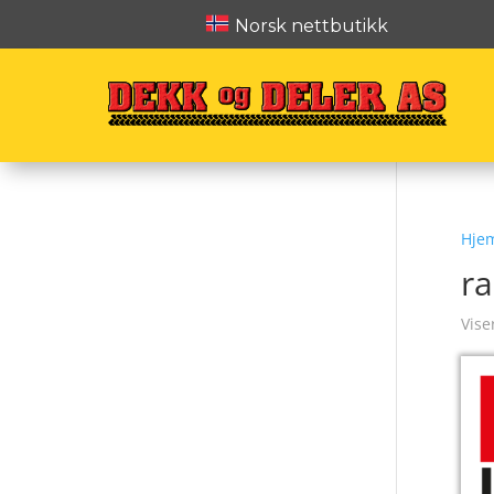
Norsk nettbutikk
Hje
ra
Vise