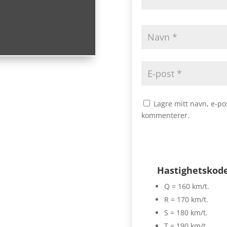
Lagre mitt navn, e-po
kommenterer.
Hastighetskod
Q = 160 km/t.
R = 170 km/t.
S = 180 km/t.
T = 190 km/t.