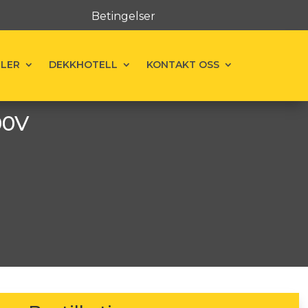
Betingelser
ELER
DEKKHOTELL
KONTAKT OSS
00V