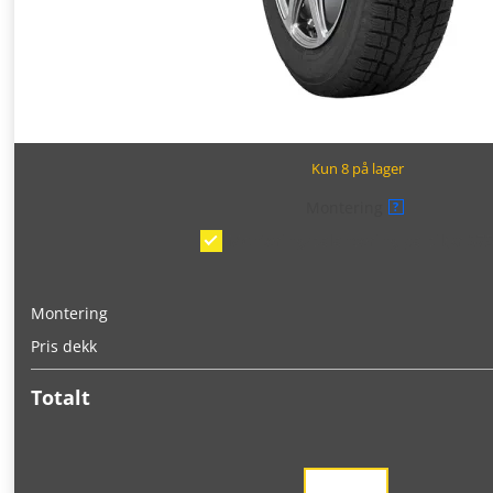
Kun 8 på lager
Montering
?
Montering/balansering på bil
(kr 375
Montering
Pris dekk
Totalt
Toyo
Observe