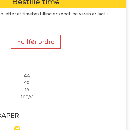
Bestille time
n etter at timebestilling er sendt, og varen er lagt i
Fullfør ordre
255
40
19
100/V
KAPER