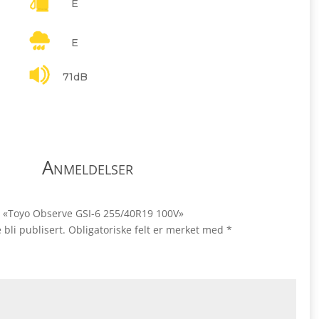
E
E
71dB
Anmeldelser
ale «Toyo Observe GSI-6 255/40R19 100V»
 bli publisert.
Obligatoriske felt er merket med
*