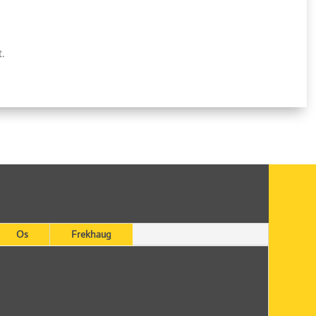
t.
Os
Frekhaug