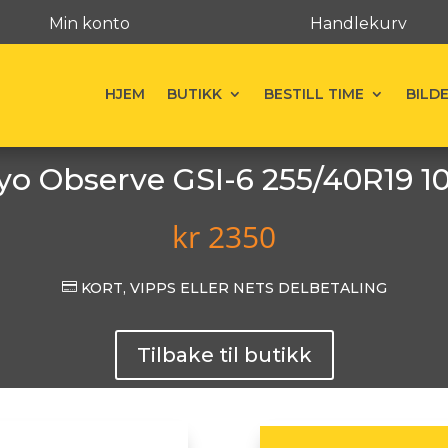
Min konto
Handlekurv
HJEM
BUTIKK
BESTILL TIME
BILD
yo Observe GSI-6 255/40R19 1
kr
2350

KORT, VIPPS ELLER NETS DELBETALING
Tilbake til butikk