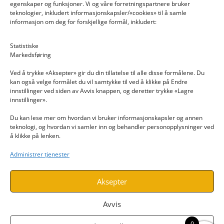
egenskaper og funksjoner. Vi og våre forretningspartnere bruker
teknologier, inkludert informasjonskapsler/«cookies» til å samle
informasjon om deg for forskjellige formål, inkludert:
Email: post@dekkogdeler.nextlogixs.com
Statistiske
Markedsføring
Org. nr: 817188222
Ved å trykke «Aksepter» gir du din tillatelse til alle disse formålene. Du
kan også velge formålet du vil samtykke til ved å klikke på Endre
innstillinger ved siden av Avvis knappen, og deretter trykke «Lagre
innstillinger».
Du kan lese mer om hvordan vi bruker informasjonskapsler og annen
INFORMASJON
teknologi, og hvordan vi samler inn og behandler personopplysninger ved
å klikke på lenken.
Kontakt oss
Administrer tjenester
Endre time
Personvern
Aksepter
Avvis
0