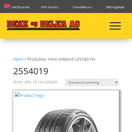
nettbutikk
Min konto
Handlekurv
Betingelser
Hjem
/ Produkter med stikkord «2554019»
2554019
Viser alle 10 resultater