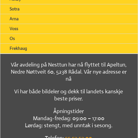
Sotra
Arna
Voss
Os
Frekhaug
Vår avdeling på Nesttun har nå flyttet til Apeltun,
Nedre Nøttveit 60, 5238 Rådal. Vår nye adresse er
nå
Vi har både bildeler og dekk til landets kanskje
beste priser.
Åpningstider
Mandag-fredag: 09:00 – 17:00
Lørdag: stengt, med unntak i sesong.
Telefon:
55 52 52 00