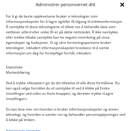
Administrer personvernet ditt
For å gi de beste opplevelsene bruker vi teknologier som
informasjonskapsler for å lagre og/eller få tilgang til enhetsinformasjon.
Å samtykke til disse teknologiene vil tillate oss å behandle data som
nettleser atferd eller unike ID-er på dette nettstedet. Å ikke samtykke
eller trekke tilbake samtykke kan ha negativ innvirkning på visse
egenskaper og funksjoner. Vi og våre forretningspartnere bruker
teknologier, inkludert informasjonskapsler/«cookies» til å samle
informasjon om deg for forskjellige formål, inkludert:
Email: post@dekkogdeler.nextlogixs.com
Statistiske
Markedsføring
Org. nr: 817188222
Ved å trykke «Aksepter» gir du din tillatelse til alle disse formålene. Du
kan også velge formålet du vil samtykke til ved å klikke på Endre
innstillinger ved siden av Avvis knappen, og deretter trykke «Lagre
innstillinger».
Du kan lese mer om hvordan vi bruker informasjonskapsler og annen
INFORMASJON
teknologi, og hvordan vi samler inn og behandler personopplysninger ved
å klikke på lenken.
Kontakt oss
Administrer tjenester