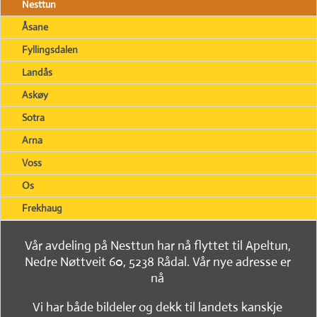
Nesttun
Åsane
Fyllingsdalen
Landås
Askøy
Sotra
Arna
Voss
Os
Frekhaug
Vår avdeling på Nesttun har nå flyttet til Apeltun,
Nedre Nøttveit 60, 5238 Rådal. Vår nye adresse er
nå
Vi har både bildeler og dekk til landets kanskje