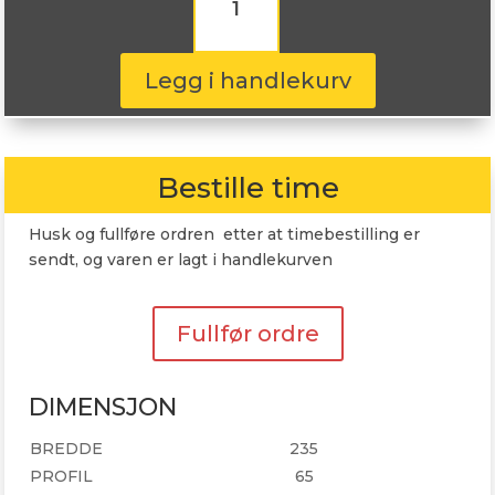
RPX
800+
SUV
235/65R17
Legg i handlekurv
108W
antall
Bestille time
Husk og fullføre ordren etter at timebestilling er
sendt, og varen er lagt i handlekurven
Fullfør ordre
DIMENSJON
BREDDE
235
PROFIL
65