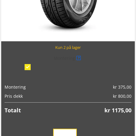
Kun 2 på lager
Montering
?
Montering/balansering på bil
(kr 375,00)
Montering
kr
375,00
Pris dekk
kr
800,00
Totalt
kr
1175,00
Radar