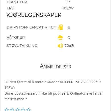
DIAMETER
17
LI/SI
108/W
KJØREEGENSKAPER
DRIVSTOFF EFFEKTIVITET
B
VÅTGREP
C
STØYUTVIKLING
72dB
Anmeldelser
Bli den første til å omtale «Radar RPX 800+ SUV 235/65R17
108W»
Din e-postadresse vil ikke bli publisert.
Obligatoriske felt er
merket med
*