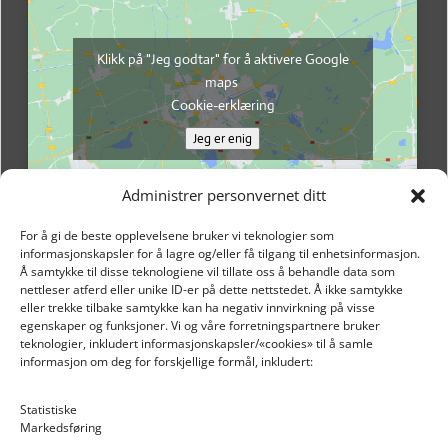
Klikk på "Jeg godtar" for å aktivere Google
maps
Cookie-erklæring
Jeg er enig
Administrer personvernet ditt
For å gi de beste opplevelsene bruker vi teknologier som
informasjonskapsler for å lagre og/eller få tilgang til enhetsinformasjon.
Å samtykke til disse teknologiene vil tillate oss å behandle data som
nettleser atferd eller unike ID-er på dette nettstedet. Å ikke samtykke
eller trekke tilbake samtykke kan ha negativ innvirkning på visse
egenskaper og funksjoner. Vi og våre forretningspartnere bruker
teknologier, inkludert informasjonskapsler/«cookies» til å samle
informasjon om deg for forskjellige formål, inkludert:
Email: post@dekkogdeler.nextlogixs.com
Statistiske
Markedsføring
Org. nr: 817188222