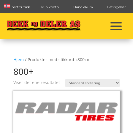
nettbutikk
Min konto
Handlekurv
Betingelser
Hjem
/ Produkter med stikkord «800+»
800+
Viser det ene resultatet