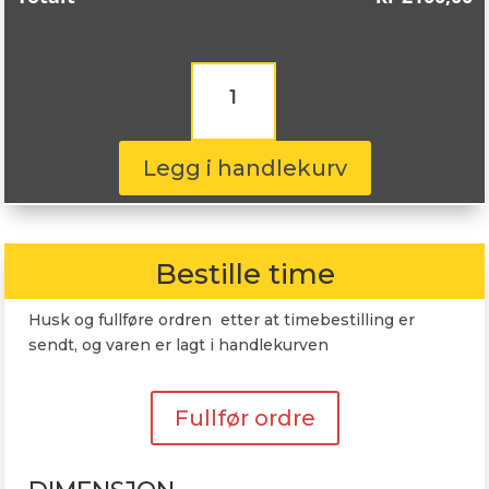
Landsail
Snow
Star
225/65R17
107T
Legg i handlekurv
antall
Bestille time
Husk og fullføre ordren etter at timebestilling er
sendt, og varen er lagt i handlekurven
Fullfør ordre