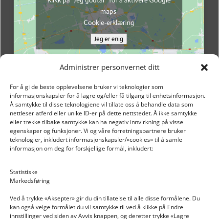
Klikk på "Jeg godtar" for å aktivere Google
maps
Cookie-erklæring
Jeg er enig
Administrer personvernet ditt
For å gi de beste opplevelsene bruker vi teknologier som
informasjonskapsler for å lagre og/eller få tilgang til enhetsinformasjon.
Å samtykke til disse teknologiene vil tillate oss å behandle data som
nettleser atferd eller unike ID-er på dette nettstedet. Å ikke samtykke
eller trekke tilbake samtykke kan ha negativ innvirkning på visse
egenskaper og funksjoner. Vi og våre forretningspartnere bruker
teknologier, inkludert informasjonskapsler/«cookies» til å samle
informasjon om deg for forskjellige formål, inkludert:
Email: post@dekkogdeler.nextlogixs.com
Statistiske
Markedsføring
Org. nr: 817188222
Ved å trykke «Aksepter» gir du din tillatelse til alle disse formålene. Du
kan også velge formålet du vil samtykke til ved å klikke på Endre
innstillinger ved siden av Avvis knappen, og deretter trykke «Lagre