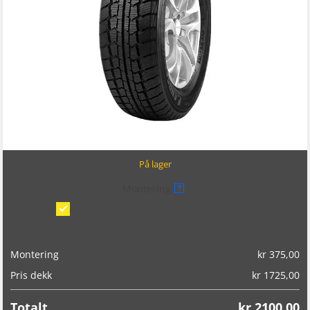
På lager
Montering
?
Montering/balansering på bil
(kr 375,00)
Montering
kr
375,00
Pris dekk
kr
1725,00
Totalt
kr
2100,00