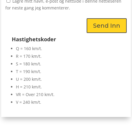
Lagre mitt navn, e-post og nettside i denne nettleseren
for neste gang jeg kommenterer.
Send Inn
Hastighetskoder
Q = 160 km/t.
R = 170 km/t.
S = 180 km/t.
T = 190 km/t.
U = 200 km/t.
H = 210 km/t.
VR = Over 210 km/t.
V = 240 km/t.