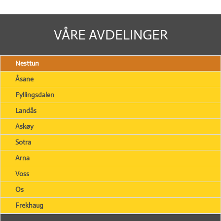
VÅRE AVDELINGER
Nesttun
Åsane
Fyllingsdalen
Landås
Askøy
Sotra
Arna
Voss
Os
Frekhaug