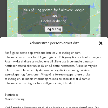
Klikk på "Jeg godtar" for å aktivere Google
maps
Cookie-erklæring
Jeg er enig
Administrer personvernet ditt
For å gi de beste opplevelsene bruker vi teknologier som
informasjonskapsler for å lagre og/eller få tilgang til enhetsinformasjon.
Å samtykke til disse teknologiene vil tillate oss å behandle data som
nettleser atferd eller unike ID-er på dette nettstedet. Å ikke samtykke
eller trekke tilbake samtykke kan ha negativ innvirkning på visse
egenskaper og funksjoner. Vi og våre forretningspartnere bruker
teknologier, inkludert informasjonskapsler/«cookies» til å samle
informasjon om deg for forskjellige formål, inkludert:
Email: post@dekkogdeler.nextlogixs.com
Statistiske
Markedsføring
Org. nr: 817188222
Ved å trykke «Aksepter» gir du din tillatelse til alle disse formålene. Du