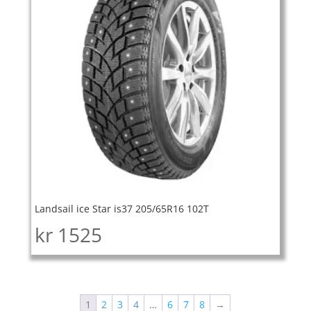
Landsail ice Star is37 205/65R16 102T
kr
1525
1
2
3
4
…
6
7
8
→