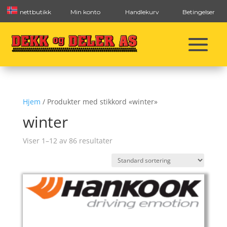
nettbutikk
Min konto
Handlekurv
Betingelser
Hjem
/ Produkter med stikkord «winter»
winter
Viser 1–12 av 86 resultater