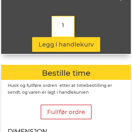
Landsail
Winter
Lander
205/55R16
T91
Legg i handlekurv
antall
Bestille time
Husk og fullføre ordren etter at timebestilling er
sendt, og varen er lagt i handlekurven
Fullfør ordre
DIMENSJON