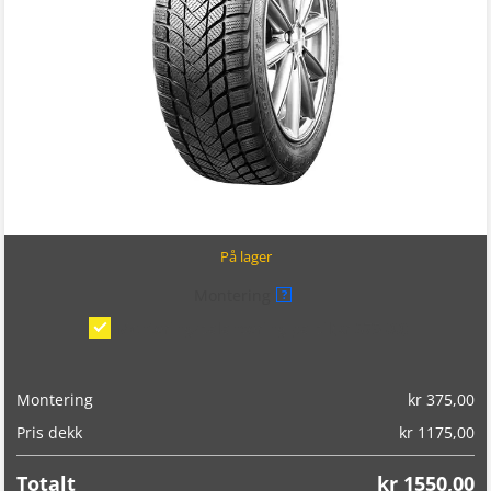
På lager
Montering
?
Montering/balansering på bil
(kr 375,00)
Montering
kr
375,00
Pris dekk
kr
1175,00
Totalt
kr
1550,00