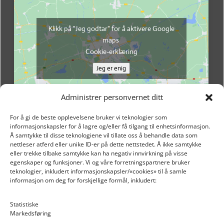
Klikk på "Jeg godtar" for å aktivere Google
maps
Cookie-erklæring
Jeg er enig
Administrer personvernet ditt
For å gi de beste opplevelsene bruker vi teknologier som
informasjonskapsler for å lagre og/eller få tilgang til enhetsinformasjon.
Å samtykke til disse teknologiene vil tillate oss å behandle data som
nettleser atferd eller unike ID-er på dette nettstedet. Å ikke samtykke
eller trekke tilbake samtykke kan ha negativ innvirkning på visse
egenskaper og funksjoner. Vi og våre forretningspartnere bruker
teknologier, inkludert informasjonskapsler/«cookies» til å samle
informasjon om deg for forskjellige formål, inkludert:
Email: post@dekkogdeler.nextlogixs.com
Statistiske
Markedsføring
Org. nr: 817188222