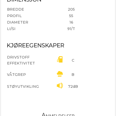
BREDDE
205
PROFIL
55
DIAMETER
16
LI/SI
91/T
KJØREEGENSKAPER
DRIVSTOFF
C
EFFEKTIVITET
VÅTGREP
B
STØYUTVIKLING
72dB
Anmeldelser