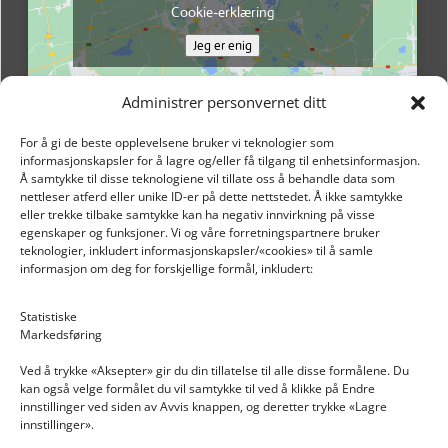
Cookie-erklæring
Jeg er enig
Administrer personvernet ditt
For å gi de beste opplevelsene bruker vi teknologier som
informasjonskapsler for å lagre og/eller få tilgang til enhetsinformasjon.
Å samtykke til disse teknologiene vil tillate oss å behandle data som
nettleser atferd eller unike ID-er på dette nettstedet. Å ikke samtykke
eller trekke tilbake samtykke kan ha negativ innvirkning på visse
egenskaper og funksjoner. Vi og våre forretningspartnere bruker
teknologier, inkludert informasjonskapsler/«cookies» til å samle
informasjon om deg for forskjellige formål, inkludert:
Email: post@dekkogdeler.nextlogixs.com
Statistiske
Markedsføring
Org. nr: 817188222
Ved å trykke «Aksepter» gir du din tillatelse til alle disse formålene. Du
kan også velge formålet du vil samtykke til ved å klikke på Endre
innstillinger ved siden av Avvis knappen, og deretter trykke «Lagre
innstillinger».