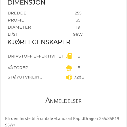
DIMENSJON
BREDDE
255
PROFIL
35
DIAMETER
19
LI/SI
96W
KJØREEGENSKAPER
DRIVSTOFF EFFEKTIVITET
B
VÅTGREP
B
STØYUTVIKLING
72dB
Anmeldelser
Bli den første til å omtale «Landsail RapidDragon 255/35R19
96W»