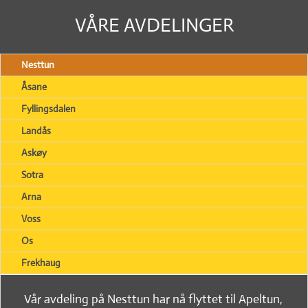
VÅRE AVDELINGER
Nesttun
Åsane
Fyllingsdalen
Landås
Askøy
Sotra
Arna
Voss
Os
Frekhaug
Vår avdeling på Nesttun har nå flyttet til Apeltun,