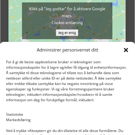
Klikk på "Jeg godtar" for å aktivere Google
maps
Cookie-erklæring
Jeg er enig
Administrer personvernet ditt
For å gi de beste opplevelsene bruker vi teknologier som
informasjonskapsler for å lagre og/eller få tilgang til enhetsinformasjon.
Å samtykke til disse teknologiene vil tillate oss å behandle data som
nettleser atferd eller unike ID-er på dette nettstedet. Å ikke samtykke
eller trekke tilbake samtykke kan ha negativ innvirkning på visse
egenskaper og funksjoner. Vi og våre forretningspartnere bruker
teknologier, inkludert informasjonskapsler/«cookies» til å samle
informasjon om deg for forskjellige formål, inkludert:
Email: post@dekkogdeler.nextlogixs.com
Statistiske
Markedsføring
Org. nr: 817188222
Ved å trykke «Aksepter» gir du din tillatelse til alle disse formålene. Du