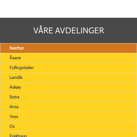
VÅRE AVDELINGER
Nesttun
Åsane
Fyllingsdalen
Landås
Askøy
Sotra
Arna
Voss
Os
Frekhaug