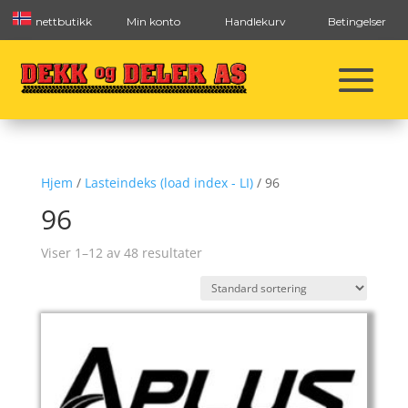
nettbutikk
Min konto
Handlekurv
Betingelser
Hjem
/
Lasteindeks (load index - LI)
/ 96
96
Viser 1–12 av 48 resultater