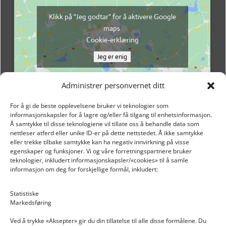
Klikk på "Jeg godtar" for å aktivere Google
maps
Cookie-erklæring
Jeg er enig
Administrer personvernet ditt
For å gi de beste opplevelsene bruker vi teknologier som
informasjonskapsler for å lagre og/eller få tilgang til enhetsinformasjon.
Å samtykke til disse teknologiene vil tillate oss å behandle data som
nettleser atferd eller unike ID-er på dette nettstedet. Å ikke samtykke
eller trekke tilbake samtykke kan ha negativ innvirkning på visse
egenskaper og funksjoner. Vi og våre forretningspartnere bruker
teknologier, inkludert informasjonskapsler/«cookies» til å samle
informasjon om deg for forskjellige formål, inkludert:
Email: post@dekkogdeler.nextlogixs.com
Statistiske
Markedsføring
Org. nr: 817188222
Ved å trykke «Aksepter» gir du din tillatelse til alle disse formålene. Du