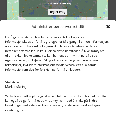
Cookie-erklæring
Jeg er enig
Administrer personvernet ditt
For å gi de beste opplevelsene bruker vi teknologier som
informasjonskapsler for å lagre og/eller få tilgang til enhetsinformasjon.
Å samtykke til disse teknologiene vil tillate oss å behandle data som
nettleser atferd eller unike ID-er på dette nettstedet. Å ikke samtykke
eller trekke tilbake samtykke kan ha negativ innvirkning på visse
egenskaper og funksjoner. Vi og våre forretningspartnere bruker
teknologier, inkludert informasjonskapsler/«cookies» til å samle
informasjon om deg for forskjellige formål, inkludert:
Email: post@dekkogdeler.nextlogixs.com
Statistiske
Markedsføring
Org. nr: 817188222
Ved å trykke «Aksepter» gir du din tillatelse til alle disse formålene. Du
kan også velge formålet du vil samtykke til ved å klikke på Endre
innstillinger ved siden av Avvis knappen, og deretter trykke «Lagre
innstillinger».