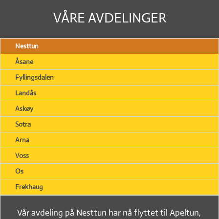
VÅRE AVDELINGER
Nesttun
Åsane
Fyllingsdalen
Landås
Askøy
Sotra
Arna
Voss
Os
Frekhaug
Vår avdeling på Nesttun har nå flyttet til Apeltun,