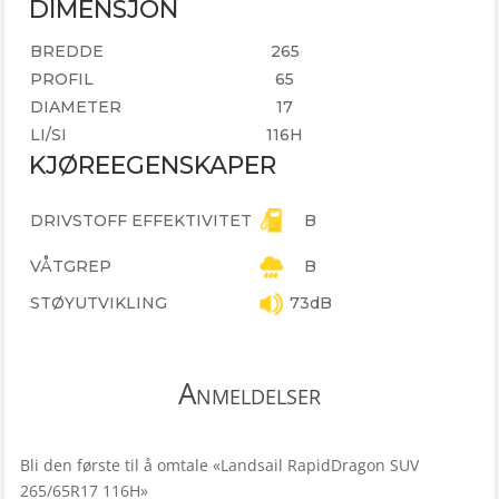
DIMENSJON
BREDDE
265
PROFIL
65
DIAMETER
17
LI/SI
116H
KJØREEGENSKAPER
DRIVSTOFF EFFEKTIVITET
B
VÅTGREP
B
STØYUTVIKLING
73dB
Anmeldelser
Bli den første til å omtale «Landsail RapidDragon SUV
265/65R17 116H»