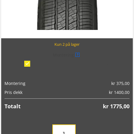
Kun 2 på lager
Montering
?
Montering/balansering på bil
(kr 375,00)
Montering
kr
375,00
Pris dekk
kr
1400,00
Totalt
kr
1775,00
Landsail
Lsv88