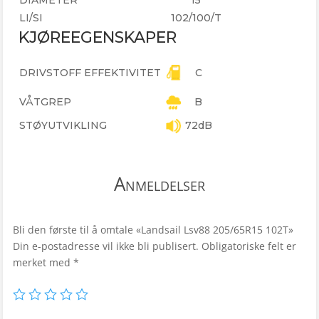
DIAMETER
15
LI/SI
102/100/T
KJØREEGENSKAPER
DRIVSTOFF EFFEKTIVITET
C
VÅTGREP
B
STØYUTVIKLING
72dB
Anmeldelser
Bli den første til å omtale «Landsail Lsv88 205/65R15 102T»
Din e-postadresse vil ikke bli publisert.
Obligatoriske felt er
merket med
*