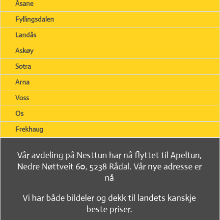
Åsane
Fyllingsdalen
Landås
Askøy
Sotra
Arna
Voss
Os
Frekhaug
Vår avdeling på Nesttun har nå flyttet til Apeltun,
Nedre Nøttveit 60, 5238 Rådal. Vår nye adresse er
nå
Vi har både bildeler og dekk til landets kanskje
beste priser.