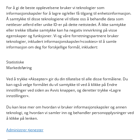
For å gi de beste opplevelsene bruker vi teknologier som
informasjonskapsler for å lagre og/eller få tilgang til enhetsinformasjon.
Å samtykke til disse teknologiene vil tillate oss å behandle data som
nettleser atferd eller unike ID-er på dette nettstedet. Å ikke samtykke
eller trekke tilbake samtykke kan ha negativ innvirkning på visse
egenskaper og funksjoner. Vi og våre forretningspartnere bruker
teknologier, inkludert informasjonskapsler/«cookies» til å samle
informasjon om deg for forskjellige formål, inkludert:
Email: post@dekkogdeler.nextlogixs.com
Statistiske
Markedsføring
Org. nr: 817188222
Ved å trykke «Aksepter» gir du din tillatelse til alle disse formålene. Du
kan også velge formålet du vil samtykke til ved å klikke på Endre
innstillinger ved siden av Avvis knappen, og deretter trykke «Lagre
innstillinger».
Du kan lese mer om hvordan vi bruker informasjonskapsler og annen
INFORMASJON
teknologi, og hvordan vi samler inn og behandler personopplysninger ved
å klikke på lenken.
Kontakt oss
Administrer tjenester
Endre time