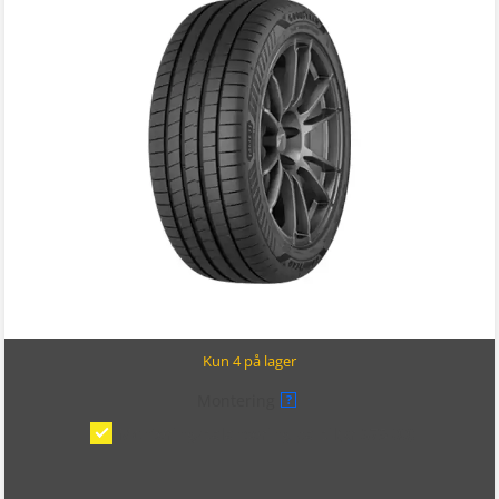
Kun 4 på lager
Montering
?
Montering/balansering på bil
(kr 375,00)