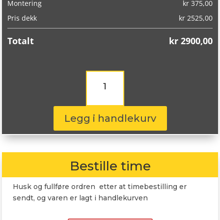
Montering
kr
375,00
Pris dekk
kr
2525,00
Totalt
kr
2900,00
Goodyear
Eagle
F1
Asymmetric
6
Legg i handlekurv
225/45R19
96W
antall
Bestille time
Husk og fullføre ordren etter at timebestilling er
sendt, og varen er lagt i handlekurven