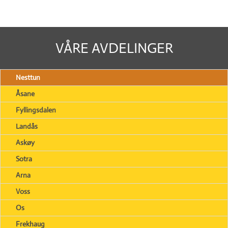
VÅRE AVDELINGER
Nesttun
Åsane
Fyllingsdalen
Landås
Askøy
Sotra
Arna
Voss
Os
Frekhaug