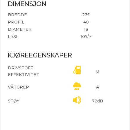
DIMENSJON
BREDDE
275
PROFIL
40
DIAMETER
18
LI/SI
107/Y
KJØREEGENSKAPER
DRIVSTOFF
B
EFFEKTIVITET
VÅTGREP
A
STØY
72dB