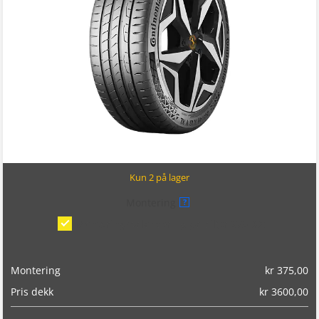
Kun 2 på lager
Montering
?
Montering/balansering på bil
(kr 375,00)
Montering
kr
375,00
Pris dekk
kr
3600,00