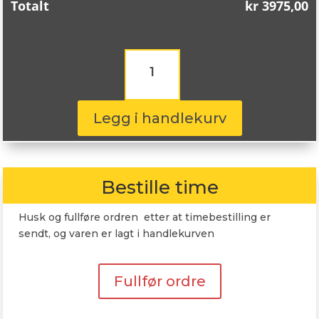
Totalt
kr
3975,00
Continental
PremiumContact
7
275/40R18
103Y
Legg i handlekurv
antall
Bestille time
Husk og fullføre ordren etter at timebestilling er
sendt, og varen er lagt i handlekurven
Fullfør ordre