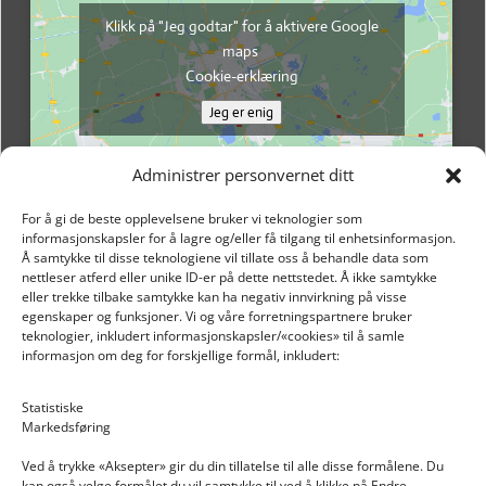
Klikk på "Jeg godtar" for å aktivere Google
maps
Cookie-erklæring
Jeg er enig
Administrer personvernet ditt
For å gi de beste opplevelsene bruker vi teknologier som
informasjonskapsler for å lagre og/eller få tilgang til enhetsinformasjon.
Å samtykke til disse teknologiene vil tillate oss å behandle data som
nettleser atferd eller unike ID-er på dette nettstedet. Å ikke samtykke
eller trekke tilbake samtykke kan ha negativ innvirkning på visse
egenskaper og funksjoner. Vi og våre forretningspartnere bruker
teknologier, inkludert informasjonskapsler/«cookies» til å samle
informasjon om deg for forskjellige formål, inkludert:
Email: post@dekkogdeler.nextlogixs.com
Statistiske
Markedsføring
Org. nr: 817188222
Ved å trykke «Aksepter» gir du din tillatelse til alle disse formålene. Du
kan også velge formålet du vil samtykke til ved å klikke på Endre