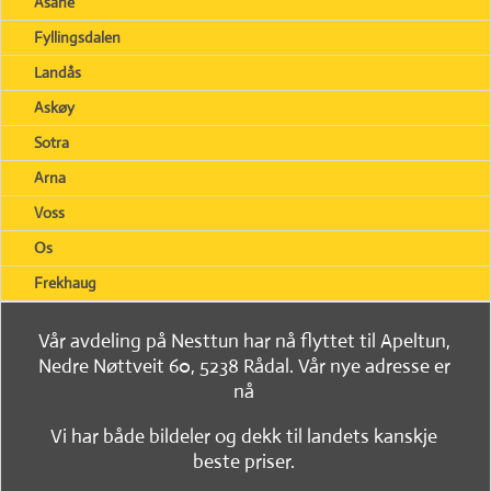
Åsane
Fyllingsdalen
Landås
Askøy
Sotra
Arna
Voss
Os
Frekhaug
Vår avdeling på Nesttun har nå flyttet til Apeltun,
Nedre Nøttveit 60, 5238 Rådal. Vår nye adresse er
nå
Vi har både bildeler og dekk til landets kanskje
beste priser.