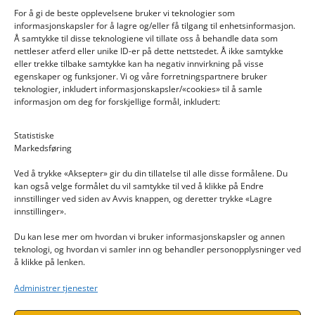
For å gi de beste opplevelsene bruker vi teknologier som
informasjonskapsler for å lagre og/eller få tilgang til enhetsinformasjon.
Å samtykke til disse teknologiene vil tillate oss å behandle data som
nettleser atferd eller unike ID-er på dette nettstedet. Å ikke samtykke
eller trekke tilbake samtykke kan ha negativ innvirkning på visse
egenskaper og funksjoner. Vi og våre forretningspartnere bruker
teknologier, inkludert informasjonskapsler/«cookies» til å samle
informasjon om deg for forskjellige formål, inkludert:
Email: post@dekkogdeler.nextlogixs.com
Statistiske
Markedsføring
Org. nr: 817188222
Ved å trykke «Aksepter» gir du din tillatelse til alle disse formålene. Du
kan også velge formålet du vil samtykke til ved å klikke på Endre
innstillinger ved siden av Avvis knappen, og deretter trykke «Lagre
innstillinger».
Du kan lese mer om hvordan vi bruker informasjonskapsler og annen
INFORMASJON
teknologi, og hvordan vi samler inn og behandler personopplysninger ved
å klikke på lenken.
Kontakt oss
Administrer tjenester
Endre time
Personvern