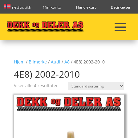
nettbutikk
Min konto
Handlekurv
Betingelser
Hjem
/
Bilmerke
/
Audi
/
A8
/ 4E8) 2002-2010
4E8) 2002-2010
Viser alle 4 resultater