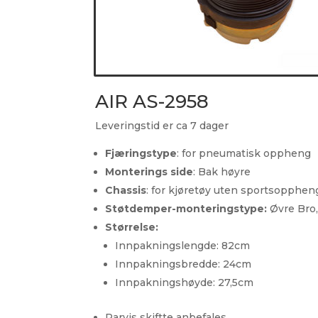
AIR AS-2958
Leveringstid er ca 7 dager
Fjæringstype
: for pneumatisk oppheng
Monterings side
: Bak høyre
Chassis
: for kjøretøy uten sportsopphen
Støtdemper-monteringstype:
Øvre Bro,
Størrelse:
Innpakningslengde: 82cm
Innpakningsbredde: 24cm
Innpakningshøyde: 27,5cm
Parvis skiftte anbefales