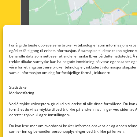
For å gi de beste opplevelsene bruker vi teknologier som informasjonskapsl
og/eller få tilgang til enhetsinformasjon. Å samtykke til disse teknologiene vil
behandle data som nettleser atferd eller unike ID-er på dette nettstedet. Å 
trekke tilbake samtykke kan ha negativ innvirkning på visse egenskaper og 
våre forretningspartnere bruker teknologier, inkludert informasjonskapsler/
samle informasjon om deg for forskjellige formål, inkludert:
Statistiske
Markedsføring
Ved å trykke «Aksepter» gir du din tillatelse til alle disse formålene. Du kan
formålet du vil samtykke til ved å klikke på Endre innstillinger ved siden av
Nedre Nøttveit 60, 5238 Rådal
deretter trykke «Lagre innstillinger».
Email: post@dekkogdeler.com
Du kan lese mer om hvordan vi bruker informasjonskapsler og annen teknol
samler inn og behandler personopplysninger ved å klikke på lenken.
Org. nr: 996430022