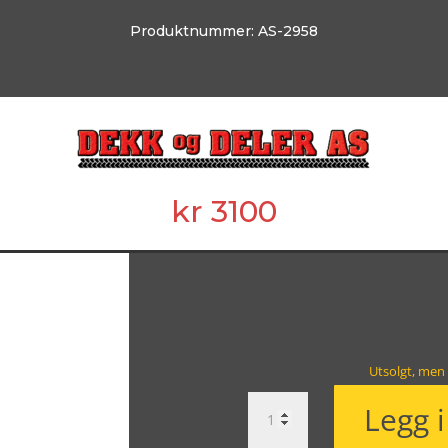
Produktnummer:
AS-2958
kr
3100
Utsolgt, men 
Luftbelg
Legg 
Bak
Høyre