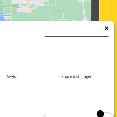
Avvis
Endre instillinger
Utviklet av
www.webshop1.no
0