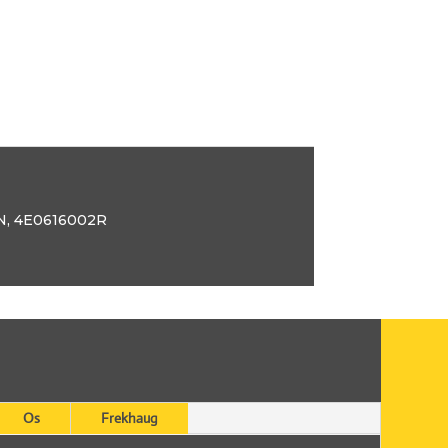
N
,
4E0616002R
Os
Frekhaug