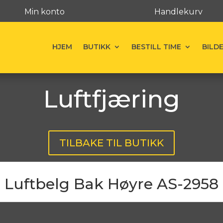
Min konto
Handlekurv
HJEM
BUTIKK
BESTILL TIME
BILD
Luftfjæring
TILBAKE TIL BUTIKK
Luftbelg Bak Høyre AS-2958