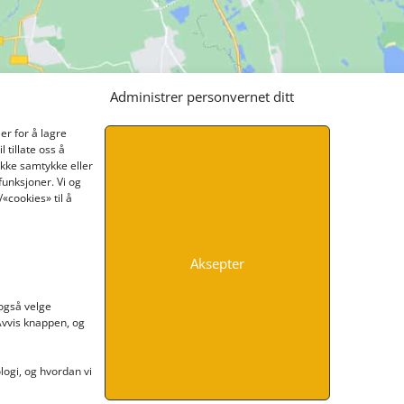
Administrer personvernet ditt
er for å lagre
 tillate oss å
ikke samtykke eller
funksjoner. Vi og
«cookies» til å
Aksepter
INFORMASJON
 også velge
 Avvis knappen, og
Kontakt oss
Endre time
Personvern
ogi, og hvordan vi