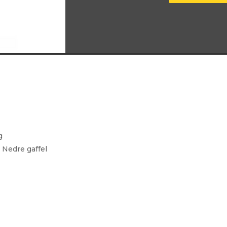
AS-
2958
antall
g
 Nedre gaffel