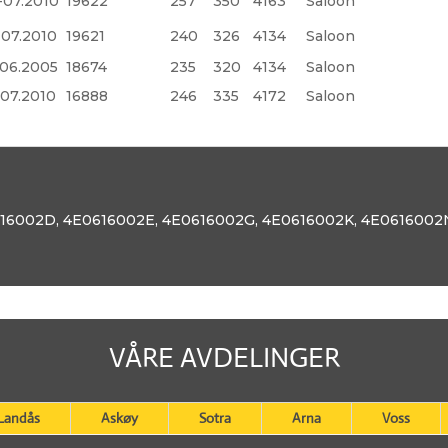
-07.2010
19622
257
350
4163
Saloon
-07.2010
19621
240
326
4134
Saloon
-06.2005
18674
235
320
4134
Saloon
-07.2010
16888
246
335
4172
Saloon
16002D
,
4E0616002E
,
4E0616002G
,
4E0616002K
,
4E0616002
VÅRE AVDELINGER
Landås
Askøy
Sotra
Arna
Voss