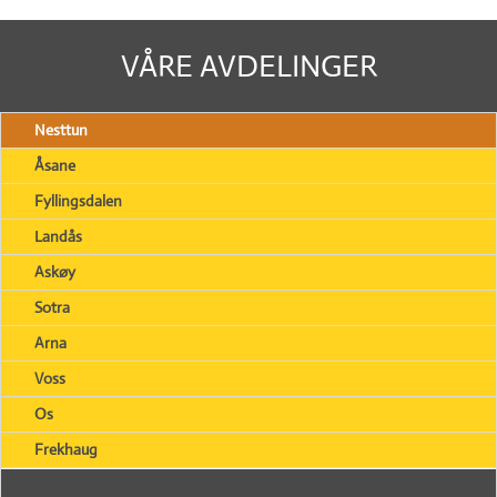
VÅRE AVDELINGER
Nesttun
Åsane
Fyllingsdalen
Landås
Askøy
Sotra
Arna
Voss
Os
Frekhaug