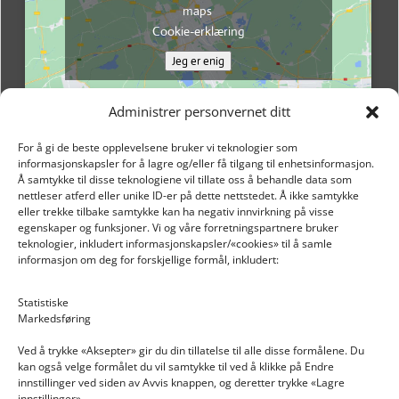
maps
Cookie-erklæring
Jeg er enig
Administrer personvernet ditt
For å gi de beste opplevelsene bruker vi teknologier som
informasjonskapsler for å lagre og/eller få tilgang til enhetsinformasjon.
Å samtykke til disse teknologiene vil tillate oss å behandle data som
nettleser atferd eller unike ID-er på dette nettstedet. Å ikke samtykke
eller trekke tilbake samtykke kan ha negativ innvirkning på visse
egenskaper og funksjoner. Vi og våre forretningspartnere bruker
teknologier, inkludert informasjonskapsler/«cookies» til å samle
informasjon om deg for forskjellige formål, inkludert:
Email: post@dekkogdeler.nextlogixs.com
Statistiske
Markedsføring
Org. nr: 817188222
Ved å trykke «Aksepter» gir du din tillatelse til alle disse formålene. Du
kan også velge formålet du vil samtykke til ved å klikke på Endre
innstillinger ved siden av Avvis knappen, og deretter trykke «Lagre
innstillinger».