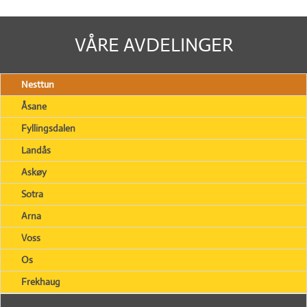
VÅRE AVDELINGER
Nesttun
Åsane
Fyllingsdalen
Landås
Askøy
Sotra
Arna
Voss
Os
Frekhaug