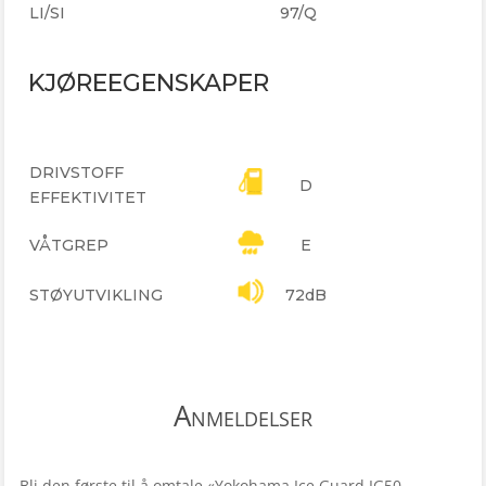
LI/SI
97/Q
KJØREEGENSKAPER
DRIVSTOFF
D
EFFEKTIVITET
VÅTGREP
E
STØYUTVIKLING
72dB
Anmeldelser
Bli den første til å omtale «Yokohama Ice Guard IG50