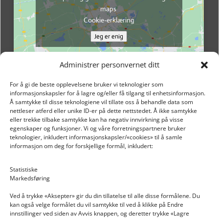
maps
Cookie-erklæring
Jeg er enig
Administrer personvernet ditt
For å gi de beste opplevelsene bruker vi teknologier som
informasjonskapsler for å lagre og/eller få tilgang til enhetsinformasjon.
Å samtykke til disse teknologiene vil tillate oss å behandle data som
nettleser atferd eller unike ID-er på dette nettstedet. Å ikke samtykke
eller trekke tilbake samtykke kan ha negativ innvirkning på visse
egenskaper og funksjoner. Vi og våre forretningspartnere bruker
teknologier, inkludert informasjonskapsler/«cookies» til å samle
informasjon om deg for forskjellige formål, inkludert:
Email: post@dekkogdeler.nextlogixs.com
Statistiske
Markedsføring
Org. nr: 817188222
Ved å trykke «Aksepter» gir du din tillatelse til alle disse formålene. Du
kan også velge formålet du vil samtykke til ved å klikke på Endre
innstillinger ved siden av Avvis knappen, og deretter trykke «Lagre