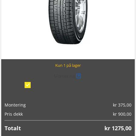
Kun 1 på lager
Montering
?
Montering/balansering på bil
(kr 375,00)
Montering
kr
375,00
Pris dekk
kr
900,00
Totalt
kr
1275,00