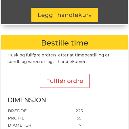
Yokohama
Legg i handlekurv
Ice
Guard
IG50
225/55R17
Bestille time
97Q
antall
Husk og fullføre ordren etter at timebestilling er
sendt, og varen er lagt i handlekurven
Fullfør ordre
DIMENSJON
BREDDE
225
PROFIL
55
DIAMETER
17