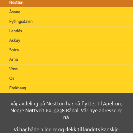
Nesttun
Åsane
Fyllingsdalen
Landås
Askøy
Sotra
Arna
Voss
Os
Frekhaug
Vår avdeling på Nesttun har nå flyttet til Apeltun,
Nedre Nøttveit 60, 5238 Rådal. Vår nye adresse er
nå
Vi har både bildeler og dekk til landets kanskje