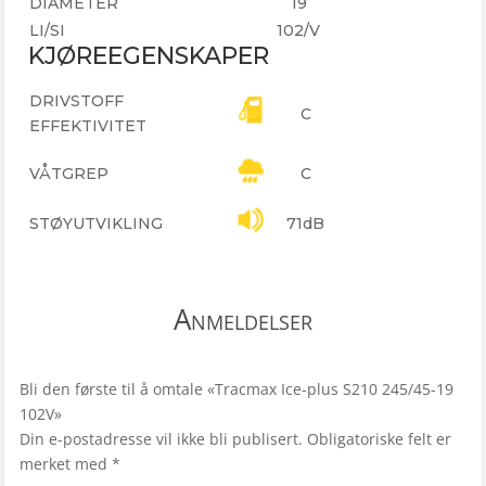
DIAMETER
19
LI/SI
102/V
KJØREEGENSKAPER
DRIVSTOFF
C
EFFEKTIVITET
VÅTGREP
C
STØYUTVIKLING
71dB
Anmeldelser
Bli den første til å omtale «Tracmax Ice-plus S210 245/45-19
102V»
Din e-postadresse vil ikke bli publisert.
Obligatoriske felt er
merket med
*