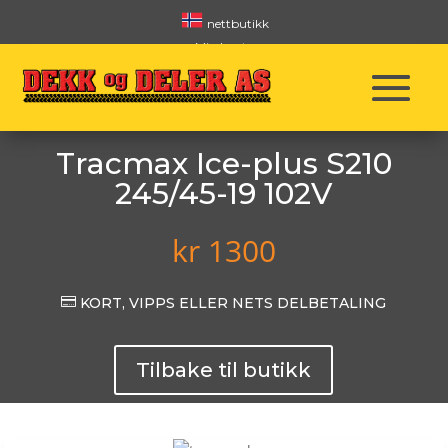
nettbutikk
Min konto
Handlekurv
Betingelser
Tracmax Ice-plus S210
245/45-19 102V
kr
1300

KORT, VIPPS ELLER NETS DELBETALING
Tilbake til butikk