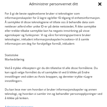
Administrer personvernet ditt
For å gi de beste opplevelsene bruker vi teknologier som
informasjonskapsler for å lagre og/eller få tilgang til enhetsinformasjon.
Å samtykke til disse teknologiene vil tillate oss å behandle data som
nettleser atferd eller unike ID-er på dette nettstedet. Å ikke samtykke
eller trekke tilbake samtykke kan ha negativ innvirkning på visse
egenskaper og funksjoner. Vi og våre forretningspartnere bruker
teknologier, inkludert informasjonskapsler/«cookies» til å samle
informasjon om deg for forskjellige formål, inkludert:
Email: post@dekkogdeler.nextlogixs.com
Statistiske
Markedsføring
Org. nr: 817188222
Ved å trykke «Aksepter» gir du din tillatelse til alle disse formålene. Du
kan også velge formålet du vil samtykke til ved å klikke på Endre
innstillinger ved siden av Avvis knappen, og deretter trykke «Lagre
innstillinger».
Du kan lese mer om hvordan vi bruker informasjonskapsler og annen
INFORMASJON
teknologi, og hvordan vi samler inn og behandler personopplysninger ved
å klikke på lenken.
Kontakt oss
Administrer tjenester