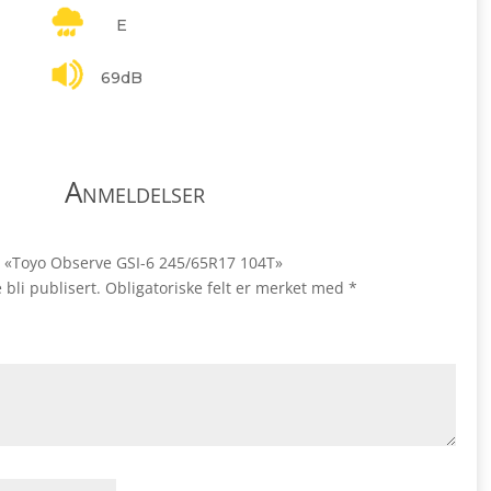
E
69dB
Anmeldelser
ale «Toyo Observe GSI-6 245/65R17 104T»
 bli publisert.
Obligatoriske felt er merket med
*