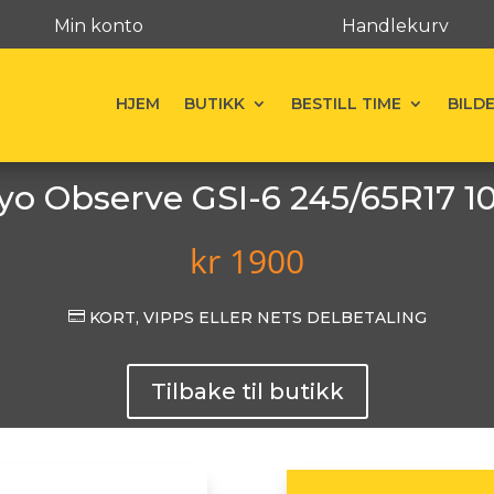
Min konto
Handlekurv
HJEM
BUTIKK
BESTILL TIME
BILD
yo Observe GSI-6 245/65R17 1
kr
1900

KORT, VIPPS ELLER NETS DELBETALING
Tilbake til butikk