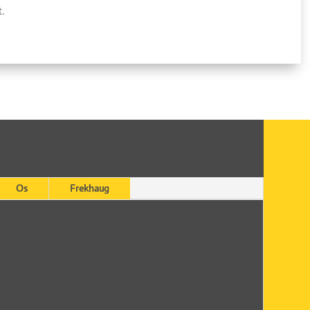
t.
Os
Frekhaug