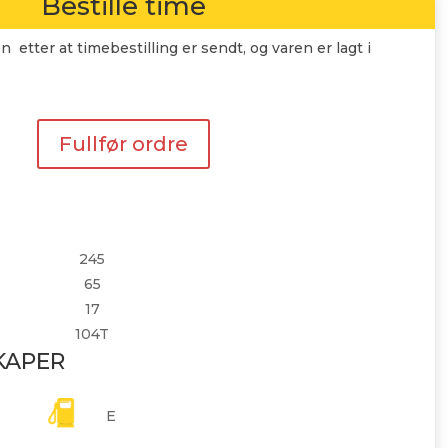
Bestille time
n etter at timebestilling er sendt, og varen er lagt i
Fullfør ordre
245
65
17
104T
KAPER
E