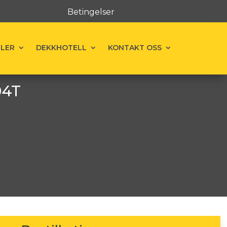
Betingelser
ELER
DEKKHOTELL
KONTAKT OSS
04T