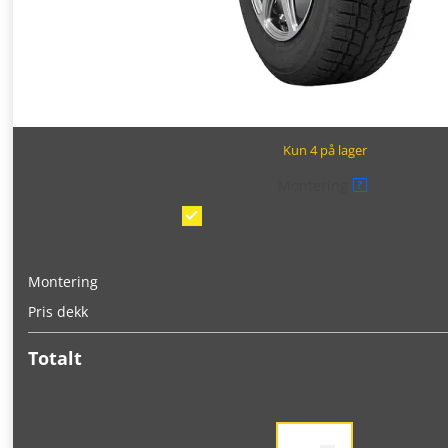
Kun 4 på lager
Montering
?
Montering/balansering på bil
(kr 375
Montering
Pris dekk
Totalt
Toyo
Observe