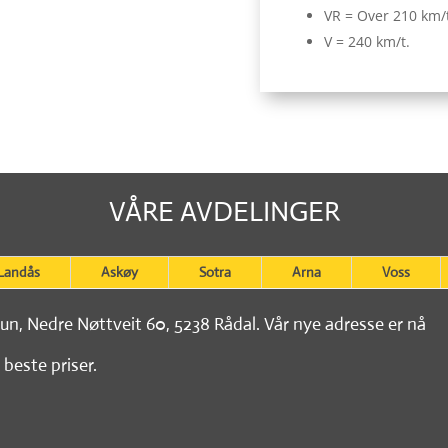
VR = Over 210 km/
V = 240 km/t.
VÅRE AVDELINGER
Landås
Askøy
Sotra
Arna
Voss
tun, Nedre Nøttveit 60, 5238 Rådal. Vår nye adresse er nå
 beste priser.