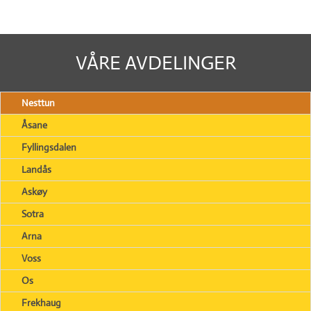
VÅRE AVDELINGER
Nesttun
Åsane
Fyllingsdalen
Landås
Askøy
Sotra
Arna
Voss
Os
Frekhaug