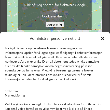
Klikk på "Jeg godtar" for å aktivere Google
maps
Cookie-erklæring
Jeg er enig
Administrer personvernet ditt
For å gi de beste opplevelsene bruker vi teknologier som
informasjonskapsler for å lagre og/eller få tilgang til enhetsinformasjon.
Å samtykke til disse teknologiene vil tillate oss å behandle data som
nettleser atferd eller unike ID-er på dette nettstedet. Å ikke samtykke
eller trekke tilbake samtykke kan ha negativ innvirkning på visse
egenskaper og funksjoner. Vi og våre forretningspartnere bruker
teknologier, inkludert informasjonskapsler/«cookies» til å samle
informasjon om deg for forskjellige formål, inkludert:
Email: post@dekkogdeler.nextlogixs.com
Statistiske
Markedsføring
Org. nr: 817188222
Ved å trykke «Aksepter» gir du din tillatelse til alle disse formålene. Du
kan også velge formålet du vil samtykke til ved å klikke på Endre