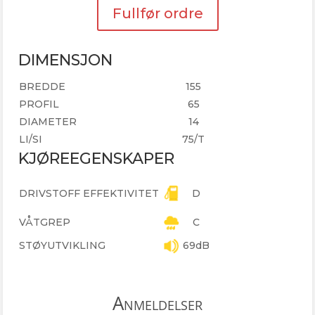
Fullfør ordre
DIMENSJON
BREDDE
155
PROFIL
65
DIAMETER
14
LI/SI
75/T
KJØREEGENSKAPER
DRIVSTOFF EFFEKTIVITET
D
VÅTGREP
C
STØYUTVIKLING
69dB
Anmeldelser