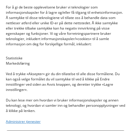
For å gi de beste opplevelsene bruker vi teknologier som
informasjonskapsler for å lagre og/eller få tilgang til enhetsinformasjon.
Å samtykke til disse teknologiene vil tillate oss å behandle data som
nettleser atferd eller unike ID-er på dette nettstedet. Å ikke samtykke
eller trekke tilbake samtykke kan ha negativ innvirkning på visse
egenskaper og funksjoner. Vi og våre forretningspartnere bruker
teknologier, inkludert informasjonskapsler/«cookies» til å samle
informasjon om deg for forskjellige formål, inkludert:
Email: post@dekkogdeler.nextlogixs.com
Statistiske
Markedsføring
Org. nr: 817188222
Ved å trykke «Aksepter» gir du din tillatelse til alle disse formålene. Du
kan også velge formålet du vil samtykke til ved å klikke på Endre
innstillinger ved siden av Avvis knappen, og deretter trykke «Lagre
innstillinger».
Du kan lese mer om hvordan vi bruker informasjonskapsler og annen
INFORMASJON
teknologi, og hvordan vi samler inn og behandler personopplysninger ved
å klikke på lenken.
Kontakt oss
Administrer tjenester
Endre time