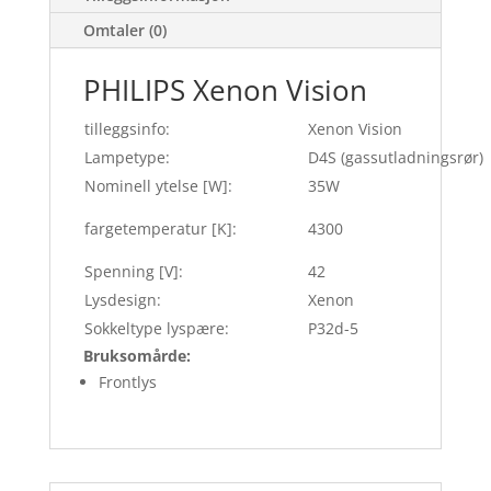
Omtaler (0)
PHILIPS Xenon Vision
tilleggsinfo:
Xenon Vision
Lampetype:
D4S (gassutladningsrør)
Nominell ytelse [W]:
35W
fargetemperatur [K]:
4300
Spenning [V]:
42
Lysdesign:
Xenon
Sokkeltype lyspære:
P32d-5
Bruksomårde:
Frontlys