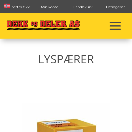
nettbutikk
Min konto
Handlekurv
Betingelser
LYSPÆRER