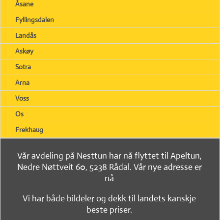
Åsane
Fyllingsdalen
Landås
Askøy
Sotra
Arna
Voss
Os
Frekhaug
Vår avdeling på Nesttun har nå flyttet til Apeltun,
Nedre Nøttveit 60, 5238 Rådal. Vår nye adresse er
nå
Vi har både bildeler og dekk til landets kanskje
beste priser.