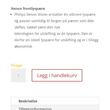
Xenon frontlyspære
Philips Xenon Vision erstatter én utbrent lyspære
og passer samtidig til fargen på pæren som ikke
skiftes, takket være den nye
teknologien for utskifting av én lyspære. Den er
derfor en ideell lyspære for utskifting og er i tillegg
økonomisk
På lager
Philips
Legg i handlekurv
D4S
42402VIC1
fjernlys
antall
Beskrivelse
Tilleggsinformasjon