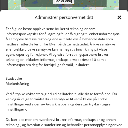
Jeg er enig
Administrer personvernet ditt
For å gi de beste opplevelsene bruker vi teknologier som
informasjonskapsler for å lagre og/eller få tilgang til enhetsinformasjon.
Å samtykke til disse teknologiene vil tillate oss å behandle data som
nettleser atferd eller unike ID-er på dette nettstedet. Å ikke samtykke
eller trekke tilbake samtykke kan ha negativ innvirkning på visse
egenskaper og funksjoner. Vi og våre forretningspartnere bruker
teknologier, inkludert informasjonskapsler/«cookies» til å samle
informasjon om deg for forskjellige formål, inkludert:
Email: post@dekkogdeler.nextlogixs.com
Statistiske
Markedsføring
Org. nr: 817188222
Ved å trykke «Aksepter» gir du din tillatelse til alle disse formålene. Du
kan også velge formålet du vil samtykke til ved å klikke på Endre
innstillinger ved siden av Avvis knappen, og deretter trykke «Lagre
innstillinger».
Du kan lese mer om hvordan vi bruker informasjonskapsler og annen
INFORMASJON
teknologi, og hvordan vi samler inn og behandler personopplysninger ved