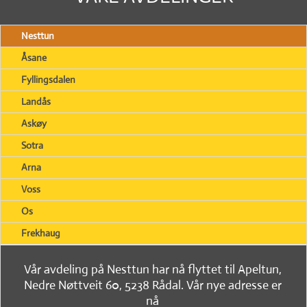
Nesttun
Åsane
Fyllingsdalen
Landås
Askøy
Sotra
Arna
Voss
Os
Frekhaug
Vår avdeling på Nesttun har nå flyttet til Apeltun,
Nedre Nøttveit 60, 5238 Rådal. Vår nye adresse er
nå