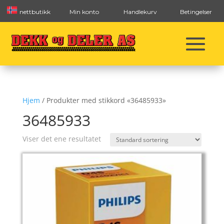
nettbutikk
Min konto
Handlekurv
Betingelser
Hjem
/ Produkter med stikkord «36485933»
36485933
Viser det ene resultatet