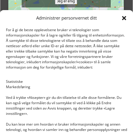
Jeg er enig
Administrer personvernet ditt
For å gi de beste opplevelsene bruker vi teknologier som
informasjonskapsler for å lagre og/eller få tilgang til enhetsinformasjon.
Å samtykke til disse teknologiene vil tillate oss å behandle data som
nettleser atferd eller unike ID-er på dette nettstedet. Å ikke samtykke
eller trekke tilbake samtykke kan ha negativ innvirkning på visse
egenskaper og funksjoner. Vi og våre forretningspartnere bruker
teknologier, inkludert informasjonskapsler/«cookies» til å samle
informasjon om deg for forskjellige formål, inkludert:
Email: post@dekkogdeler.nextlogixs.com
Statistiske
Markedsføring
Org. nr: 817188222
Ved å trykke «Aksepter» gir du din tillatelse til alle disse formålene. Du
kan også velge formålet du vil samtykke til ved å klikke på Endre
innstillinger ved siden av Avvis knappen, og deretter trykke «Lagre
innstillinger».
Du kan lese mer om hvordan vi bruker informasjonskapsler og annen
INFORMASJON
teknologi, og hvordan vi samler inn og behandler personopplysninger ved