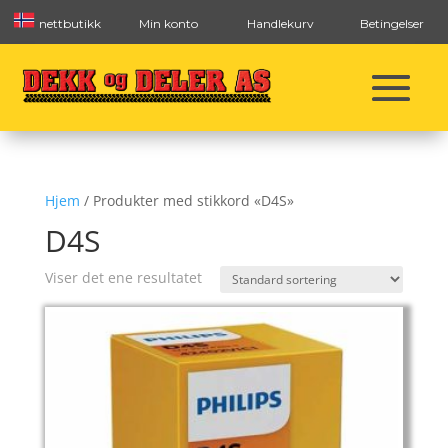
nettbutikk
Min konto
Handlekurv
Betingelser
Hjem
/ Produkter med stikkord «D4S»
D4S
Viser det ene resultatet