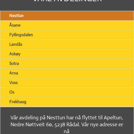
Nesttun
Åsane
Fyllingsdalen
Landås
Askøy
Sotra
Arna
Voss
Os
Frekhaug
Vår avdeling på Nesttun har nå flyttet til Apeltun,
Nedre Nøttveit 60, 5238 Rådal. Vår nye adresse er
nå