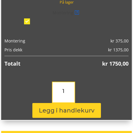
På lager
Montering
?
Montering/balansering på bil
(kr 375,00)
Montering
kr
375,00
Pris dekk
kr
1375,00
Totalt
kr
1750,00
Nokian
Hakkapeliitta
R5
175/65R15
88R
Legg i handlekurv
antall