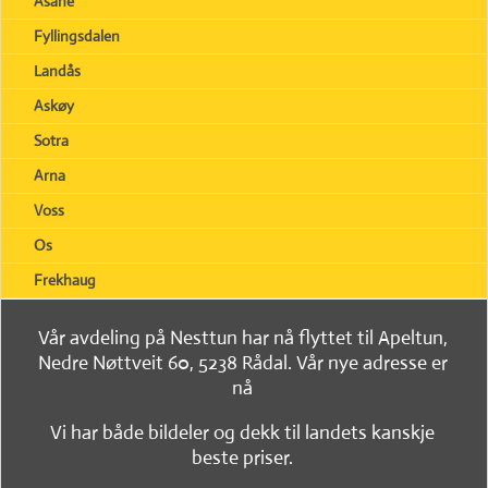
Åsane
Fyllingsdalen
Landås
Askøy
Sotra
Arna
Voss
Os
Frekhaug
Vår avdeling på Nesttun har nå flyttet til Apeltun,
Nedre Nøttveit 60, 5238 Rådal. Vår nye adresse er
nå
Vi har både bildeler og dekk til landets kanskje
beste priser.