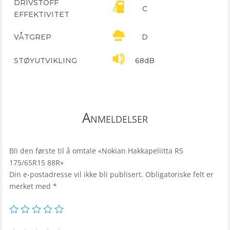
DRIVSTOFF
C
EFFEKTIVITET
VÅTGREP
D
STØYUTVIKLING
68dB
Anmeldelser
Bli den første til å omtale «Nokian Hakkapeliitta R5
175/65R15 88R»
Din e-postadresse vil ikke bli publisert.
Obligatoriske felt er
merket med
*