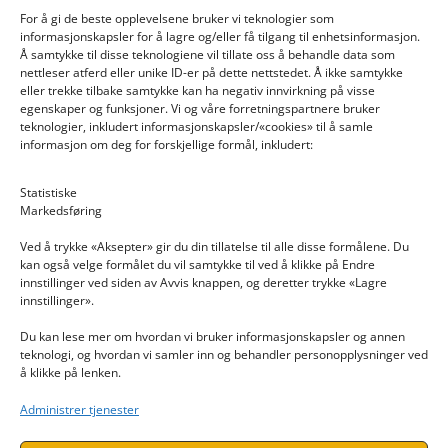
For å gi de beste opplevelsene bruker vi teknologier som
informasjonskapsler for å lagre og/eller få tilgang til enhetsinformasjon.
Å samtykke til disse teknologiene vil tillate oss å behandle data som
nettleser atferd eller unike ID-er på dette nettstedet. Å ikke samtykke
eller trekke tilbake samtykke kan ha negativ innvirkning på visse
egenskaper og funksjoner. Vi og våre forretningspartnere bruker
teknologier, inkludert informasjonskapsler/«cookies» til å samle
informasjon om deg for forskjellige formål, inkludert:
Email: post@dekkogdeler.nextlogixs.com
Statistiske
Markedsføring
Org. nr: 817188222
Ved å trykke «Aksepter» gir du din tillatelse til alle disse formålene. Du
kan også velge formålet du vil samtykke til ved å klikke på Endre
innstillinger ved siden av Avvis knappen, og deretter trykke «Lagre
innstillinger».
Du kan lese mer om hvordan vi bruker informasjonskapsler og annen
INFORMASJON
teknologi, og hvordan vi samler inn og behandler personopplysninger ved
å klikke på lenken.
Kontakt oss
Administrer tjenester
Endre time
Personvern