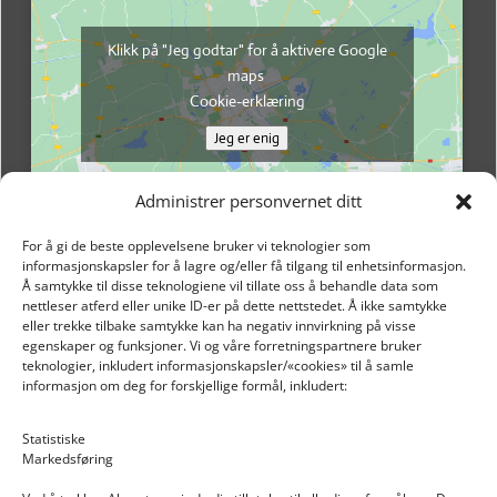
Klikk på "Jeg godtar" for å aktivere Google
maps
Cookie-erklæring
Jeg er enig
Administrer personvernet ditt
For å gi de beste opplevelsene bruker vi teknologier som
informasjonskapsler for å lagre og/eller få tilgang til enhetsinformasjon.
Å samtykke til disse teknologiene vil tillate oss å behandle data som
nettleser atferd eller unike ID-er på dette nettstedet. Å ikke samtykke
eller trekke tilbake samtykke kan ha negativ innvirkning på visse
egenskaper og funksjoner. Vi og våre forretningspartnere bruker
teknologier, inkludert informasjonskapsler/«cookies» til å samle
informasjon om deg for forskjellige formål, inkludert:
Email: post@dekkogdeler.nextlogixs.com
Statistiske
Markedsføring
Org. nr: 817188222