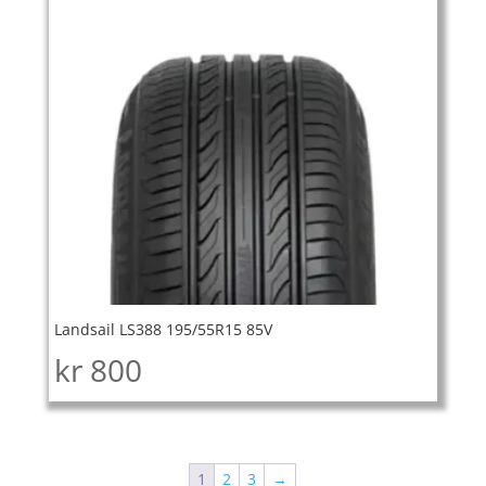
Landsail LS388 195/55R15 85V
kr
800
1
2
3
→