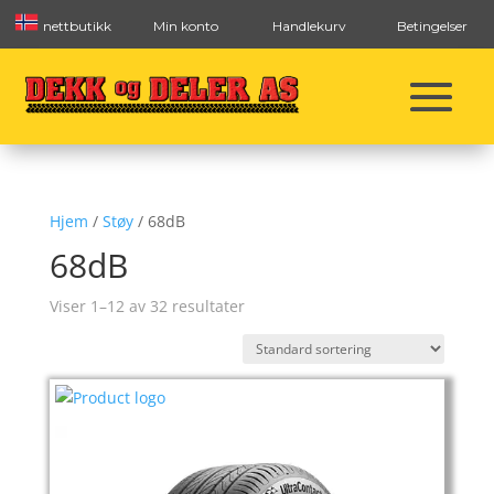
nettbutikk
Min konto
Handlekurv
Betingelser
Hjem
/
Støy
/ 68dB
68dB
Viser 1–12 av 32 resultater