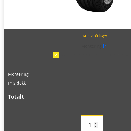
Kun 2 på lager
Montering
?
Montering/balansering på bil
(kr 375
Montering
Pris dekk
Totalt
Milestone
GreenSport
255/45R20