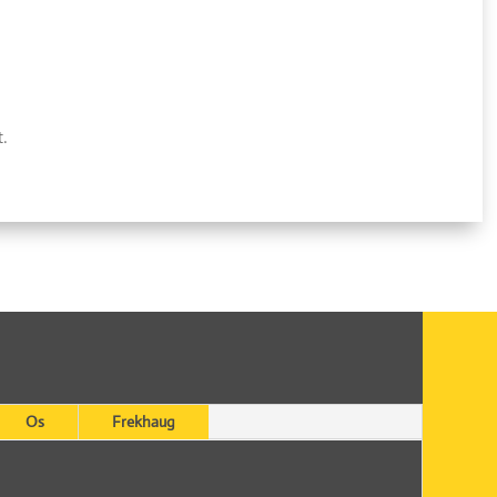
t.
Os
Frekhaug