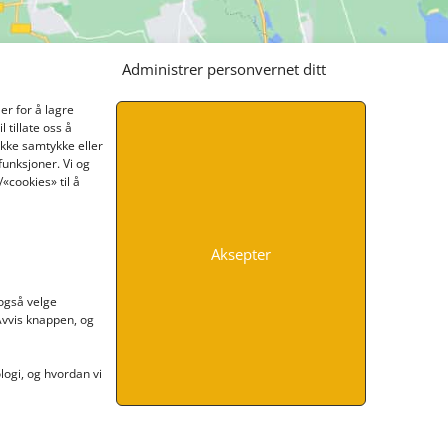
Administrer personvernet ditt
er for å lagre
 tillate oss å
ikke samtykke eller
funksjoner. Vi og
«cookies» til å
Aksepter
INFORMASJON
 også velge
 Avvis knappen, og
Kontakt oss
Endre time
Personvern
ogi, og hvordan vi