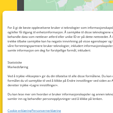
For å gi de beste opplevelsene bruker vi teknologier som informasjonskapsl
og/eller få tilgang til enhetsinformasjon. Å samtykke til disse teknologiene vil
behandle data som nettleser atferd eller unike ID-er på dette nettstedet. Å 
trekke tilbake samtykke kan ha negativ innvirkning på visse egenskaper og 
våre forretningspartnere bruker teknologier, inkludert informasjonskapsler/
samle informasjon om deg for forskjellige formål, inkludert:
Statistiske
Markedsføring
Ved å trykke «Aksepter» gir du din tillatelse til alle disse formålene. Du kan
formålet du vil samtykke til ved å klikke på Endre innstillinger ved siden av
Nedre Nøttveit 60, 5238 Rådal
deretter trykke «Lagre innstillinger».
Email: post@dekkogdeler.com
Du kan lese mer om hvordan vi bruker informasjonskapsler og annen teknol
samler inn og behandler personopplysninger ved å klikke på lenken.
Org. nr: 996430022
Cookie-erklæring
Personvernerklæring