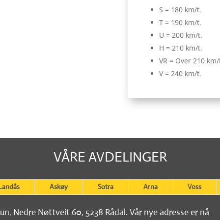
S = 180 km/t.
T = 190 km/t.
U = 200 km/t.
H = 210 km/t.
VR = Over 210 km/
V = 240 km/t.
VÅRE AVDELINGER
Landås
Askøy
Sotra
Arna
Voss
tun, Nedre Nøttveit 60, 5238 Rådal. Vår nye adresse er nå