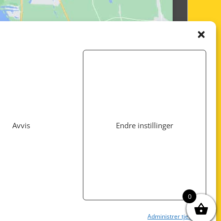
Avvis
Endre instillinger
Utviklet av
www.webshop1.no
0
Administrer tjenester