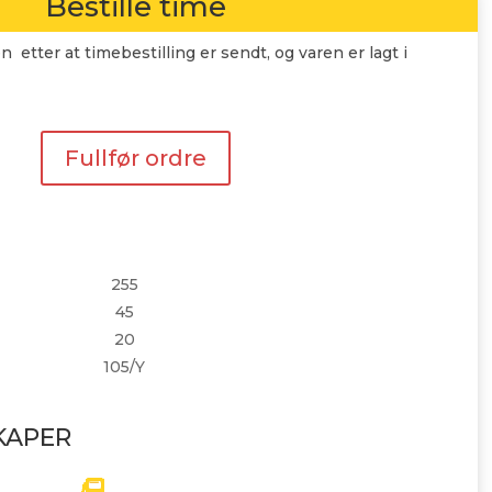
Bestille time
n etter at timebestilling er sendt, og varen er lagt i
Fullfør ordre
255
45
20
105/Y
KAPER