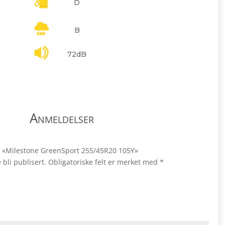
D
B
72dB
Anmeldelser
ale «Milestone GreenSport 255/45R20 105Y»
 bli publisert.
Obligatoriske felt er merket med
*