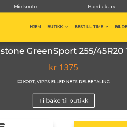
Min konto
Handlekurv
HJEM
BUTIKK
BESTILL TIME
BILD
estone GreenSport 255/45R20 
kr
1375

KORT, VIPPS ELLER NETS DELBETALING
Tilbake til butikk