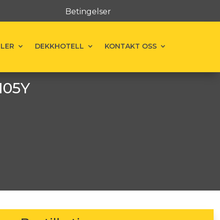
Betingelser
ELER
DEKKHOTELL
KONTAKT OSS
105Y