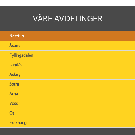
VÅRE AVDELINGER
Nesttun
Åsane
Fyllingsdalen
Landås
Askøy
Sotra
Arna
Voss
Os
Frekhaug