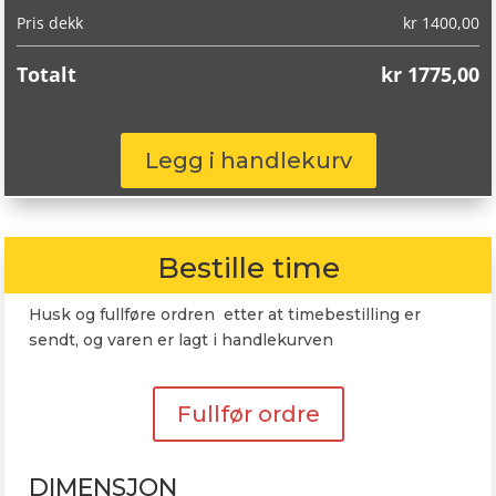
Pris dekk
kr
1400,00
Totalt
kr
1775,00
Michelin
Legg i handlekurv
Pilot
Super
Sport
245/35R18
Bestille time
92Y
antall
Husk og fullføre ordren etter at timebestilling er
sendt, og varen er lagt i handlekurven
Fullfør ordre
DIMENSJON