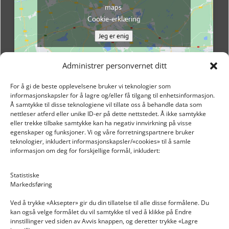
maps
Cookie-erklæring
Jeg er enig
Administrer personvernet ditt
For å gi de beste opplevelsene bruker vi teknologier som
informasjonskapsler for å lagre og/eller få tilgang til enhetsinformasjon.
Å samtykke til disse teknologiene vil tillate oss å behandle data som
nettleser atferd eller unike ID-er på dette nettstedet. Å ikke samtykke
eller trekke tilbake samtykke kan ha negativ innvirkning på visse
egenskaper og funksjoner. Vi og våre forretningspartnere bruker
teknologier, inkludert informasjonskapsler/«cookies» til å samle
informasjon om deg for forskjellige formål, inkludert:
Email: post@dekkogdeler.nextlogixs.com
Statistiske
Markedsføring
Org. nr: 817188222
Ved å trykke «Aksepter» gir du din tillatelse til alle disse formålene. Du
kan også velge formålet du vil samtykke til ved å klikke på Endre
innstillinger ved siden av Avvis knappen, og deretter trykke «Lagre