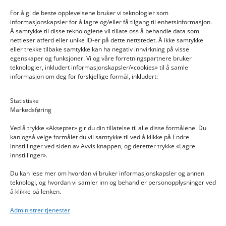
For å gi de beste opplevelsene bruker vi teknologier som
informasjonskapsler for å lagre og/eller få tilgang til enhetsinformasjon.
Å samtykke til disse teknologiene vil tillate oss å behandle data som
nettleser atferd eller unike ID-er på dette nettstedet. Å ikke samtykke
eller trekke tilbake samtykke kan ha negativ innvirkning på visse
egenskaper og funksjoner. Vi og våre forretningspartnere bruker
teknologier, inkludert informasjonskapsler/«cookies» til å samle
informasjon om deg for forskjellige formål, inkludert:
Email: post@dekkogdeler.nextlogixs.com
Statistiske
Markedsføring
Org. nr: 817188222
Ved å trykke «Aksepter» gir du din tillatelse til alle disse formålene. Du
kan også velge formålet du vil samtykke til ved å klikke på Endre
innstillinger ved siden av Avvis knappen, og deretter trykke «Lagre
innstillinger».
Du kan lese mer om hvordan vi bruker informasjonskapsler og annen
INFORMASJON
teknologi, og hvordan vi samler inn og behandler personopplysninger ved
å klikke på lenken.
Kontakt oss
Administrer tjenester
Endre time