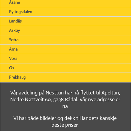
Åsane
Fyllingsdalen
Landås
Askøy
Sotra
Arna
Voss
Os
Frekhaug
Vår avdeling på Nesttun har nå flyttet til Apeltun,
Nedre Nøttveit 60, 5238 Rådal. Vår nye adresse er
nå
Vi har både bildeler og dekk til landets kanskje
beste priser.