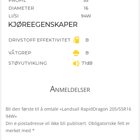
PROFIL
55
DIAMETER
16
LI/SI
94W
KJØREEGENSKAPER
DRIVSTOFF EFFEKTIVITET
B
VÅTGREP
B
STØYUTVIKLING
71dB
Anmeldelser
Bli den første til å omtale «Landsail RapidDragon 205/55R16
94W»
Din e-postadresse vil ikke bli publisert.
Obligatoriske felt er
merket med
*