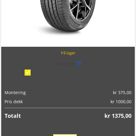
På lager
Montering
?
Montering/balansering på bil
(kr 375,00)
Montering
kr
375,00
Pris dekk
kr
1000,00
Totalt
kr
1375,00
Landsail