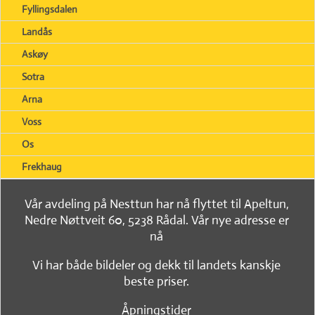
Fyllingsdalen
Landås
Askøy
Sotra
Arna
Voss
Os
Frekhaug
Vår avdeling på Nesttun har nå flyttet til Apeltun,
Nedre Nøttveit 60, 5238 Rådal. Vår nye adresse er
nå
Vi har både bildeler og dekk til landets kanskje
beste priser.
Åpningstider