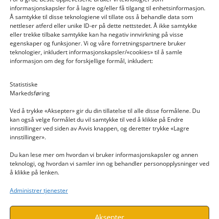
informasjonskapsler for å lagre og/eller få tilgang til enhetsinformasjon.
Å samtykke til disse teknologiene vil tillate oss å behandle data som
nettleser atferd eller unike ID-er på dette nettstedet. Å ikke samtykke
eller trekke tilbake samtykke kan ha negativ innvirkning på visse
egenskaper og funksjoner. Vi og våre forretningspartnere bruker
teknologier, inkludert informasjonskapsler/«cookies» til å samle
informasjon om deg for forskjellige formål, inkludert:
Email: post@dekkogdeler.nextlogixs.com
Statistiske
Markedsføring
Org. nr: 817188222
Ved å trykke «Aksepter» gir du din tillatelse til alle disse formålene. Du
kan også velge formålet du vil samtykke til ved å klikke på Endre
innstillinger ved siden av Avvis knappen, og deretter trykke «Lagre
innstillinger».
Du kan lese mer om hvordan vi bruker informasjonskapsler og annen
INFORMASJON
teknologi, og hvordan vi samler inn og behandler personopplysninger ved
å klikke på lenken.
Kontakt oss
Administrer tjenester
Endre time
Personvern
Aksepter