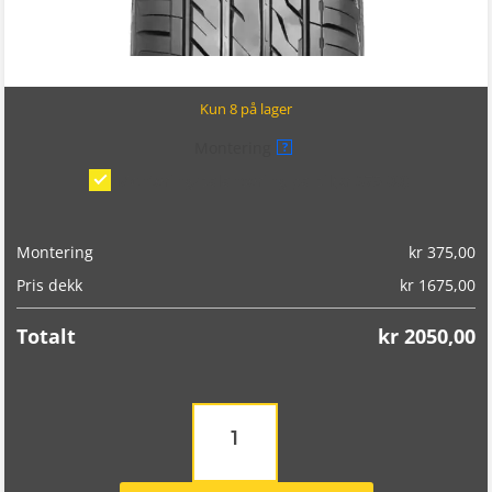
Kun 8 på lager
Montering
?
Montering/balansering på bil
(kr 375,00)
Montering
kr
375,00
Pris dekk
kr
1675,00
Totalt
kr
2050,00
Landsail
LS588
SUV
255/55R18