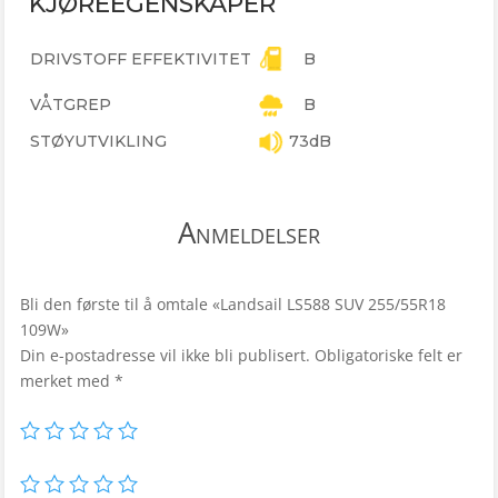
KJØREEGENSKAPER
DRIVSTOFF EFFEKTIVITET
B
VÅTGREP
B
STØYUTVIKLING
73dB
Anmeldelser
Bli den første til å omtale «Landsail LS588 SUV 255/55R18
109W»
Din e-postadresse vil ikke bli publisert.
Obligatoriske felt er
merket med
*