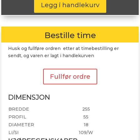
109W
Legg i handlekurv
antall
Bestille time
Husk og fullføre ordren etter at timebestilling er
sendt, og varen er lagt i handlekurven
Fullfør ordre
DIMENSJON
BREDDE
255
PROFIL
55
DIAMETER
18
LI/SI
109/W