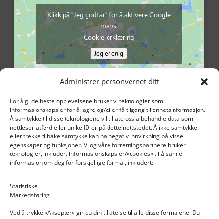
Klikk på "Jeg godtar" for å aktivere Google
maps
Cookie-erklæring
Jeg er enig
Administrer personvernet ditt
For å gi de beste opplevelsene bruker vi teknologier som
informasjonskapsler for å lagre og/eller få tilgang til enhetsinformasjon.
Å samtykke til disse teknologiene vil tillate oss å behandle data som
nettleser atferd eller unike ID-er på dette nettstedet. Å ikke samtykke
eller trekke tilbake samtykke kan ha negativ innvirkning på visse
egenskaper og funksjoner. Vi og våre forretningspartnere bruker
teknologier, inkludert informasjonskapsler/«cookies» til å samle
informasjon om deg for forskjellige formål, inkludert:
Email: post@dekkogdeler.nextlogixs.com
Statistiske
Markedsføring
Org. nr: 817188222
Ved å trykke «Aksepter» gir du din tillatelse til alle disse formålene. Du