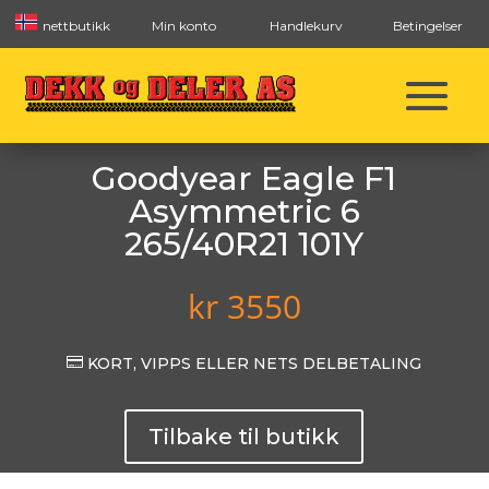
nettbutikk
Min konto
Handlekurv
Betingelser
Goodyear Eagle F1
Asymmetric 6
265/40R21 101Y
kr
3550

KORT, VIPPS ELLER NETS DELBETALING
Tilbake til butikk