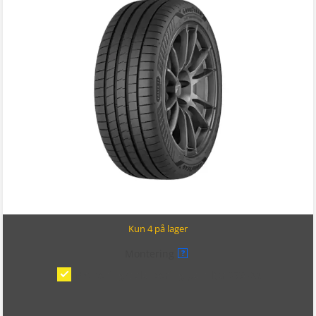
Kun 4 på lager
Montering
?
Montering/balansering på bil
(kr 375,00)