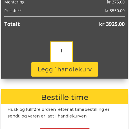
Montering
kr
375,00
Pris dekk
kr
3550,00
Totalt
kr
3925,00
Goodyear
Eagle
F1
Asymmetric
6
Legg i handlekurv
265/40R21
101Y
antall
Bestille time
Husk og fullføre ordren etter at timebestilling er
sendt, og varen er lagt i handlekurven