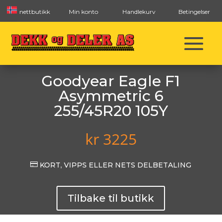
nettbutikk
Min konto
Handlekurv
Betingelser
Goodyear Eagle F1
Asymmetric 6
255/45R20 105Y
kr
3225

KORT, VIPPS ELLER NETS DELBETALING
Tilbake til butikk