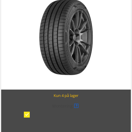
Kun 4 på lager
Montering
?
Montering/balansering på bil
(kr 375,00)