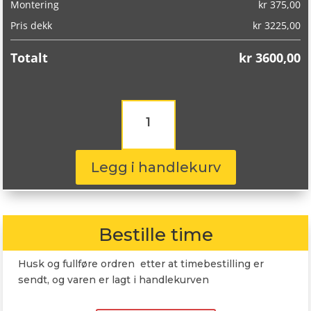
Montering
kr
375,00
Pris dekk
kr
3225,00
Totalt
kr
3600,00
Goodyear
Eagle
F1
Asymmetric
6
Legg i handlekurv
255/45R20
105Y
antall
Bestille time
Husk og fullføre ordren etter at timebestilling er
sendt, og varen er lagt i handlekurven