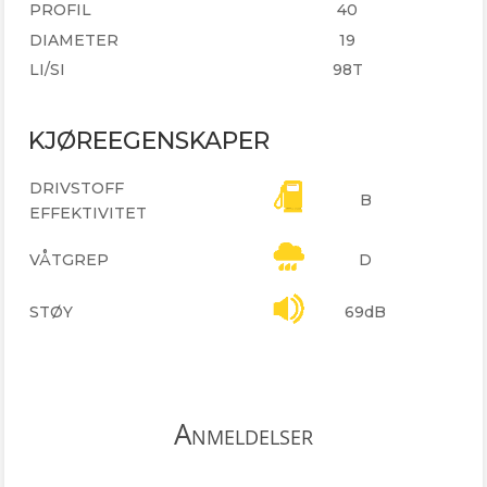
PROFIL
40
DIAMETER
19
LI/SI
98T
KJØREEGENSKAPER
DRIVSTOFF
B
EFFEKTIVITET
VÅTGREP
D
STØY
69dB
Anmeldelser