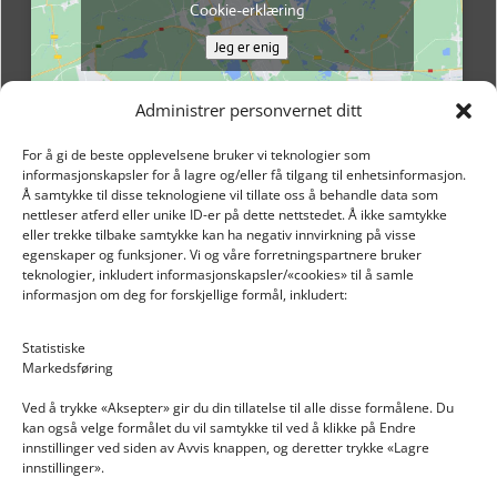
Cookie-erklæring
Jeg er enig
Administrer personvernet ditt
For å gi de beste opplevelsene bruker vi teknologier som
informasjonskapsler for å lagre og/eller få tilgang til enhetsinformasjon.
Å samtykke til disse teknologiene vil tillate oss å behandle data som
nettleser atferd eller unike ID-er på dette nettstedet. Å ikke samtykke
eller trekke tilbake samtykke kan ha negativ innvirkning på visse
egenskaper og funksjoner. Vi og våre forretningspartnere bruker
teknologier, inkludert informasjonskapsler/«cookies» til å samle
informasjon om deg for forskjellige formål, inkludert:
Email: post@dekkogdeler.nextlogixs.com
Statistiske
Markedsføring
Org. nr: 817188222
Ved å trykke «Aksepter» gir du din tillatelse til alle disse formålene. Du
kan også velge formålet du vil samtykke til ved å klikke på Endre
innstillinger ved siden av Avvis knappen, og deretter trykke «Lagre
innstillinger».