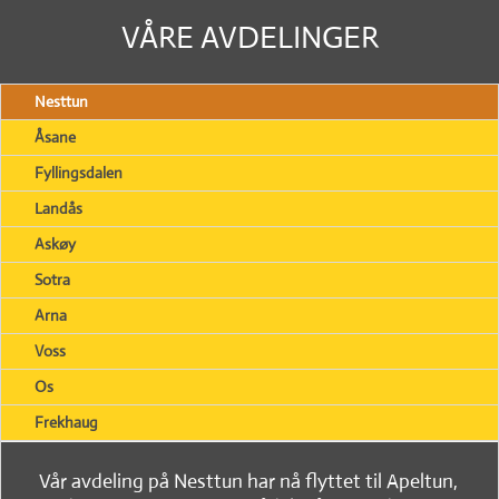
VÅRE AVDELINGER
Nesttun
Åsane
Fyllingsdalen
Landås
Askøy
Sotra
Arna
Voss
Os
Frekhaug
Vår avdeling på Nesttun har nå flyttet til Apeltun,