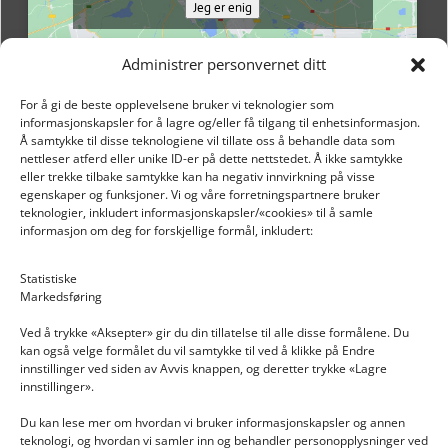
Jeg er enig
Administrer personvernet ditt
For å gi de beste opplevelsene bruker vi teknologier som
informasjonskapsler for å lagre og/eller få tilgang til enhetsinformasjon.
Å samtykke til disse teknologiene vil tillate oss å behandle data som
nettleser atferd eller unike ID-er på dette nettstedet. Å ikke samtykke
eller trekke tilbake samtykke kan ha negativ innvirkning på visse
egenskaper og funksjoner. Vi og våre forretningspartnere bruker
teknologier, inkludert informasjonskapsler/«cookies» til å samle
informasjon om deg for forskjellige formål, inkludert:
Email: post@dekkogdeler.nextlogixs.com
Statistiske
Markedsføring
Org. nr: 817188222
Ved å trykke «Aksepter» gir du din tillatelse til alle disse formålene. Du
kan også velge formålet du vil samtykke til ved å klikke på Endre
innstillinger ved siden av Avvis knappen, og deretter trykke «Lagre
innstillinger».
Du kan lese mer om hvordan vi bruker informasjonskapsler og annen
INFORMASJON
teknologi, og hvordan vi samler inn og behandler personopplysninger ved