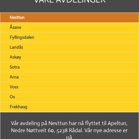
Nesttun
Åsane
Fyllingsdalen
Landås
Askøy
Sotra
Arna
Voss
Os
Frekhaug
Vår avdeling på Nesttun har nå flyttet til Apeltun,
Nedre Nøttveit 60, 5238 Rådal. Vår nye adresse er
nå