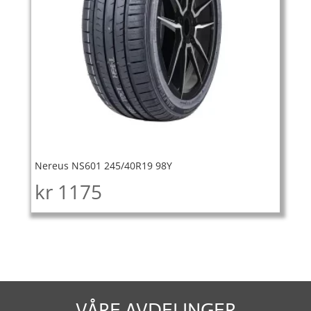
Nereus NS601 245/40R19 98Y
kr
1175
VÅRE AVDELINGER