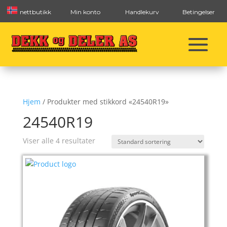
nettbutikk
Min konto
Handlekurv
Betingelser
Hjem
/ Produkter med stikkord «24540R19»
24540R19
Viser alle 4 resultater