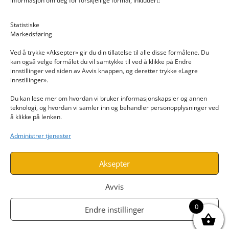
informasjon om deg for forskjellige formål, inkludert:
Email: post@dekkogdeler.nextlogixs.com
Statistiske
Markedsføring
Org. nr: 817188222
Ved å trykke «Aksepter» gir du din tillatelse til alle disse formålene. Du
kan også velge formålet du vil samtykke til ved å klikke på Endre
innstillinger ved siden av Avvis knappen, og deretter trykke «Lagre
innstillinger».
Du kan lese mer om hvordan vi bruker informasjonskapsler og annen
INFORMASJON
teknologi, og hvordan vi samler inn og behandler personopplysninger ved
å klikke på lenken.
Kontakt oss
Administrer tjenester
Endre time
Personvern
Aksepter
Avvis
0
Endre instillinger