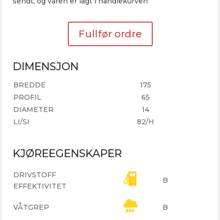
sendt, og varen er lagt i handlekurven
Fullfør ordre
DIMENSJON
BREDDE
175
PROFIL
65
DIAMETER
14
LI/SI
82/H
KJØREEGENSKAPER
DRIVSTOFF
B
EFFEKTIVITET
VÅTGREP
B