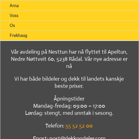
Arna
Voss
Os
Frekhaug
Vår avdeling på Nesttun har nå flyttet til Apeltun,
Nedre Nøttveit 60, 5238 Rådal. Vår nye adresse er
nå
Vi har både bildeler og dekk til landets kanskje
beste priser.
Åpningstider
Mandag-fredag: 09:00 – 17:00
Lørdag: stengt, med unntak i sesong.
Telefon:
55 52 52 00
Epost: post@dekkogdeler.com