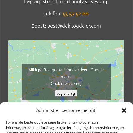
Lørdag: stengt, med unntak i sesong.
Telefon:
55 52 52 00
Epost: post@dekkogdeler.com
Klikk på "Jeg godtar" for å aktivere Google
maps
Cookie-erklæring
Jeg er enig
Administrer personvernet ditt
For å gi de beste opplevelsene bruker vi teknologier som
informasjonskapsler for å lagre og/eller få tilgang til enhetsinformasjon.
Å samtykke til disse teknologiene vil tillate oss å behandle data som