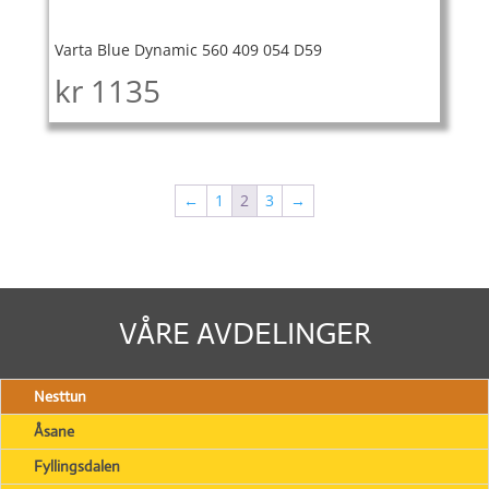
Varta Blue Dynamic 560 409 054 D59
kr
1135
←
1
2
3
→
VÅRE AVDELINGER
Nesttun
Åsane
Fyllingsdalen