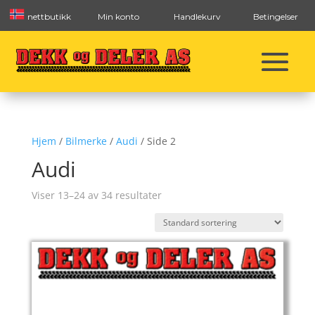
nettbutikk
Min konto
Handlekurv
Betingelser
Hjem
/
Bilmerke
/
Audi
/ Side 2
Audi
Viser 13–24 av 34 resultater