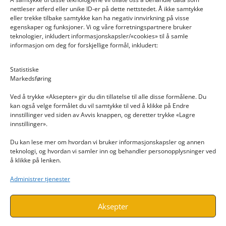
nettleser atferd eller unike ID-er på dette nettstedet. Å ikke samtykke
eller trekke tilbake samtykke kan ha negativ innvirkning på visse
egenskaper og funksjoner. Vi og våre forretningspartnere bruker
teknologier, inkludert informasjonskapsler/«cookies» til å samle
informasjon om deg for forskjellige formål, inkludert:
Email: post@dekkogdeler.nextlogixs.com
Statistiske
Markedsføring
Org. nr: 817188222
Ved å trykke «Aksepter» gir du din tillatelse til alle disse formålene. Du
kan også velge formålet du vil samtykke til ved å klikke på Endre
innstillinger ved siden av Avvis knappen, og deretter trykke «Lagre
innstillinger».
Du kan lese mer om hvordan vi bruker informasjonskapsler og annen
INFORMASJON
teknologi, og hvordan vi samler inn og behandler personopplysninger ved
å klikke på lenken.
Kontakt oss
Administrer tjenester
Endre time
Personvern
Aksepter