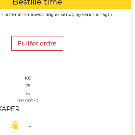
Bestille time
n etter at timebestilling er sendt, og varen er lagt i
Fullfør ordre
185
75
16
104/102/R
KAPER
–