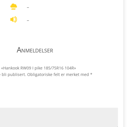
–
–
Anmeldelser
ale «Hankook RW09 I pike 185/75R16 104R»
 bli publisert.
Obligatoriske felt er merket med
*