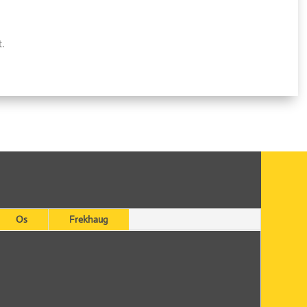
t.
Os
Frekhaug