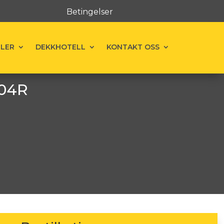
Betingelser
ELER
DEKKHOTELL
KONTAKT OSS
104R