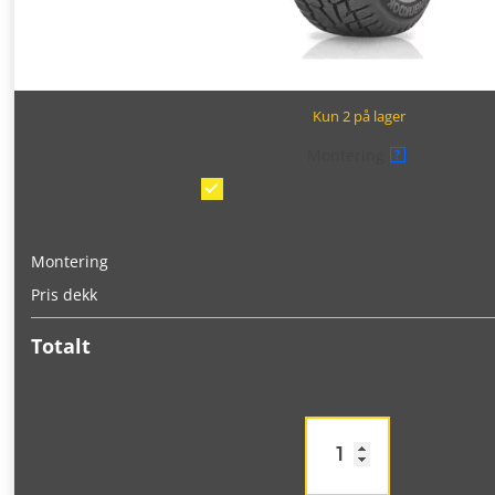
Kun 2 på lager
Montering
?
Montering/balansering på bil
(kr 375
Montering
Pris dekk
Totalt
Hankook
RW09
I
pike