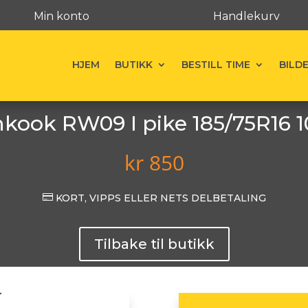
Min konto
Handlekurv
HJEM
BUTIKK
BESTILL TIME
BILD
kook RW09 I pike 185/75R16 
kr
850

KORT, VIPPS ELLER NETS DELBETALING
Tilbake til butikk