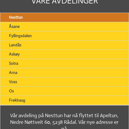
VÅRE AVDELINGER
Nesttun
Åsane
Fyllingsdalen
Landås
Askøy
Sotra
Arna
Voss
Os
Frekhaug
Vår avdeling på Nesttun har nå flyttet til Apeltun,
Nedre Nøttveit 60, 5238 Rådal. Vår nye adresse er
nå