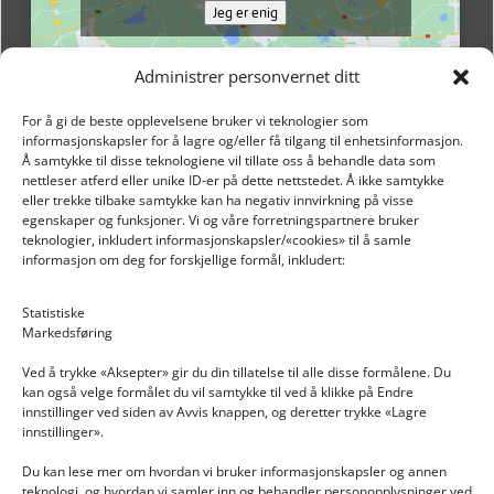
Jeg er enig
Administrer personvernet ditt
For å gi de beste opplevelsene bruker vi teknologier som
informasjonskapsler for å lagre og/eller få tilgang til enhetsinformasjon.
Å samtykke til disse teknologiene vil tillate oss å behandle data som
nettleser atferd eller unike ID-er på dette nettstedet. Å ikke samtykke
eller trekke tilbake samtykke kan ha negativ innvirkning på visse
egenskaper og funksjoner. Vi og våre forretningspartnere bruker
teknologier, inkludert informasjonskapsler/«cookies» til å samle
informasjon om deg for forskjellige formål, inkludert:
Email: post@dekkogdeler.nextlogixs.com
Statistiske
Markedsføring
Org. nr: 817188222
Ved å trykke «Aksepter» gir du din tillatelse til alle disse formålene. Du
kan også velge formålet du vil samtykke til ved å klikke på Endre
innstillinger ved siden av Avvis knappen, og deretter trykke «Lagre
innstillinger».
Du kan lese mer om hvordan vi bruker informasjonskapsler og annen
INFORMASJON
teknologi, og hvordan vi samler inn og behandler personopplysninger ved