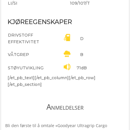
LI/SI
109/107/T
KJØREEGENSKAPER
DRIVSTOFF
D
EFFEKTIVITET
VÅTGREP
B
STØYUTVIKLING
71dB
[/et_pb_text][/et_pb_column][/et_pb_row]
[/et_pb_section]
Anmeldelser
Bli den første til å omtale «Goodyear Ultragrip Cargo