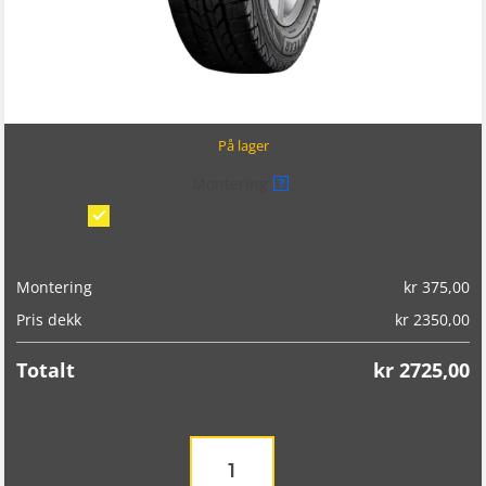
På lager
Montering
?
Montering/balansering på bil
(kr 375,00)
Montering
kr
375,00
Pris dekk
kr
2350,00
Totalt
kr
2725,00
Goodyear
Ultragrip