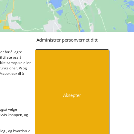
Administrer personvernet ditt
er for å lagre
 tillate oss å
ikke samtykke eller
funksjoner. Vi og
«cookies» til å
Aksepter
INFORMASJON
 også velge
 Avvis knappen, og
Kontakt oss
Endre time
Personvern
ogi, og hvordan vi