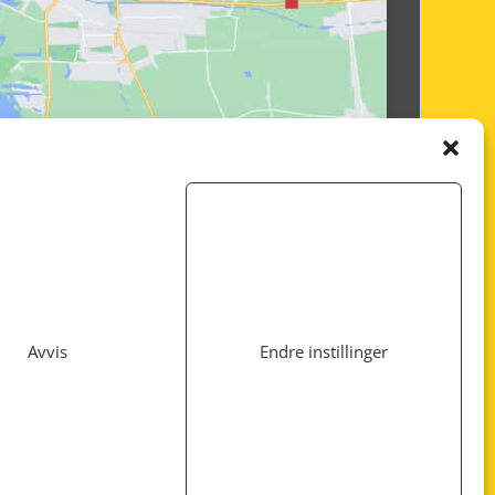
Avvis
Endre instillinger
Utviklet av
www.webshop1.no