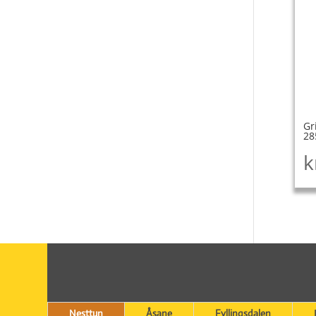
Gr
28
k
Nesttun
Åsane
Fyllingsdalen