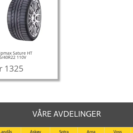
ipmax Sature HT
5/40R22 110V
r
1325
VÅRE AVDELINGER
Landås
Askøy
Sotra
Arna
Voss