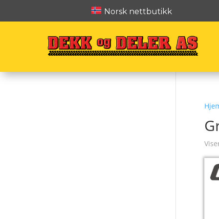
Norsk nettbutikk
Hje
G
Vise