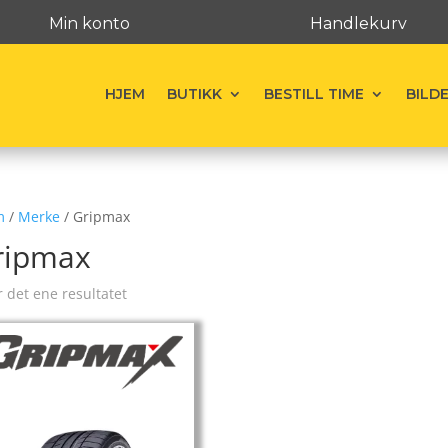
Min konto
Handlekurv
HJEM
BUTIKK
BESTILL TIME
BILD
m
/
Merke
/ Gripmax
ripmax
r det ene resultatet