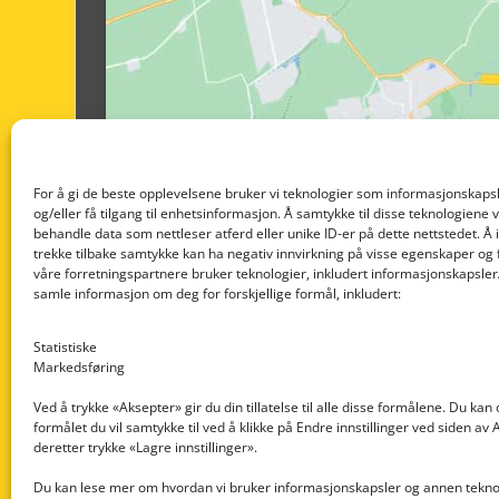
For å gi de beste opplevelsene bruker vi teknologier som informasjonskapsl
og/eller få tilgang til enhetsinformasjon. Å samtykke til disse teknologiene vil
behandle data som nettleser atferd eller unike ID-er på dette nettstedet. Å 
trekke tilbake samtykke kan ha negativ innvirkning på visse egenskaper og 
våre forretningspartnere bruker teknologier, inkludert informasjonskapsler/
samle informasjon om deg for forskjellige formål, inkludert:
Statistiske
Markedsføring
Ved å trykke «Aksepter» gir du din tillatelse til alle disse formålene. Du kan
formålet du vil samtykke til ved å klikke på Endre innstillinger ved siden av
Nedre Nøttveit 60, 5238 Rådal
deretter trykke «Lagre innstillinger».
Email: post@dekkogdeler.com
Du kan lese mer om hvordan vi bruker informasjonskapsler og annen teknol