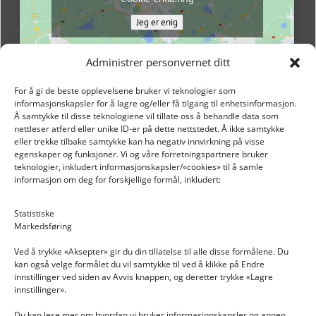
Jeg er enig
Administrer personvernet ditt
For å gi de beste opplevelsene bruker vi teknologier som
informasjonskapsler for å lagre og/eller få tilgang til enhetsinformasjon.
Å samtykke til disse teknologiene vil tillate oss å behandle data som
nettleser atferd eller unike ID-er på dette nettstedet. Å ikke samtykke
eller trekke tilbake samtykke kan ha negativ innvirkning på visse
egenskaper og funksjoner. Vi og våre forretningspartnere bruker
teknologier, inkludert informasjonskapsler/«cookies» til å samle
informasjon om deg for forskjellige formål, inkludert:
Email: post@dekkogdeler.nextlogixs.com
Statistiske
Markedsføring
Org. nr: 817188222
Ved å trykke «Aksepter» gir du din tillatelse til alle disse formålene. Du
kan også velge formålet du vil samtykke til ved å klikke på Endre
innstillinger ved siden av Avvis knappen, og deretter trykke «Lagre
innstillinger».
Du kan lese mer om hvordan vi bruker informasjonskapsler og annen