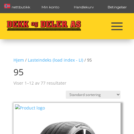
nettbutikk
Min konto
Handlekurv
Betingelser
Hjem
/
Lasteindeks (load index - LI)
/ 95
95
Viser 1–12 av 77 resultater