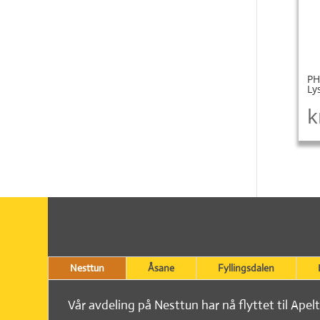
PH
Ly
k
Nesttun
Åsane
Fyllingsdalen
Vår avdeling på Nesttun har nå flyttet til Apel