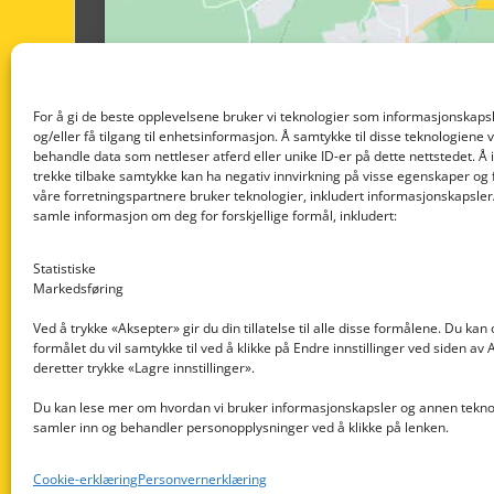
For å gi de beste opplevelsene bruker vi teknologier som informasjonskapsl
og/eller få tilgang til enhetsinformasjon. Å samtykke til disse teknologiene vil
behandle data som nettleser atferd eller unike ID-er på dette nettstedet. Å 
trekke tilbake samtykke kan ha negativ innvirkning på visse egenskaper og 
våre forretningspartnere bruker teknologier, inkludert informasjonskapsler/
samle informasjon om deg for forskjellige formål, inkludert:
Statistiske
Markedsføring
Ved å trykke «Aksepter» gir du din tillatelse til alle disse formålene. Du kan
formålet du vil samtykke til ved å klikke på Endre innstillinger ved siden av
Nedre Nøttveit 60, 5238 Rådal
deretter trykke «Lagre innstillinger».
Email: post@dekkogdeler.com
Du kan lese mer om hvordan vi bruker informasjonskapsler og annen teknol
samler inn og behandler personopplysninger ved å klikke på lenken.
Org. nr: 996430022
Cookie-erklæring
Personvernerklæring