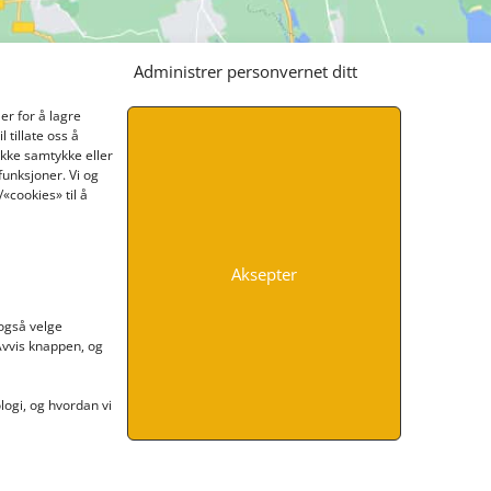
Administrer personvernet ditt
er for å lagre
 tillate oss å
ikke samtykke eller
funksjoner. Vi og
«cookies» til å
Aksepter
INFORMASJON
 også velge
 Avvis knappen, og
Kontakt oss
Endre time
Personvern
ogi, og hvordan vi