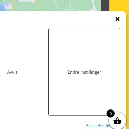
Avvis
Endre instillinger
Utviklet av
www.webshop1.no
0
Administrer tjenester