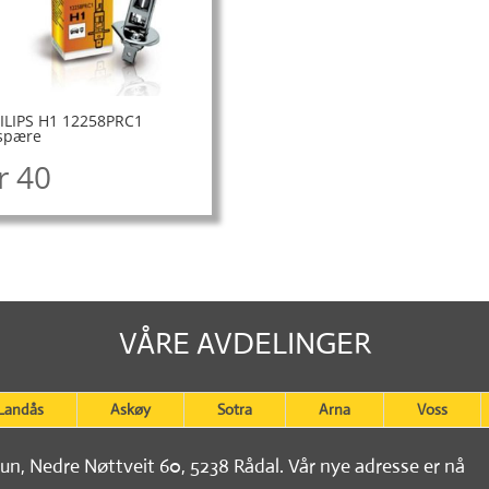
ILIPS H1 12258PRC1
spære
r
40
VÅRE AVDELINGER
Landås
Askøy
Sotra
Arna
Voss
tun, Nedre Nøttveit 60, 5238 Rådal. Vår nye adresse er nå