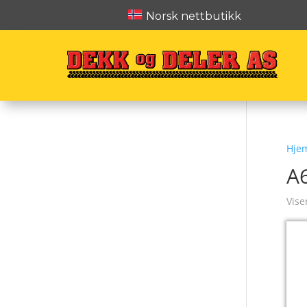
Norsk nettbutikk
Hje
A6
Vise