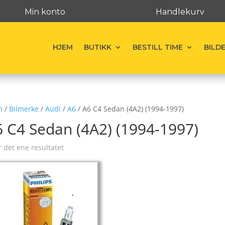
Min konto
Handlekurv
HJEM
BUTIKK
BESTILL TIME
BILD
m
/
Bilmerke
/
Audi
/
A6
/ A6 C4 Sedan (4A2) (1994-1997)
 C4 Sedan (4A2) (1994-1997)
r det ene resultatet