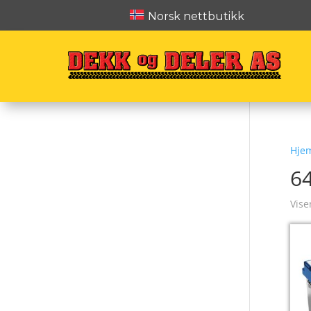
Norsk nettbutikk
Hje
6
Vise