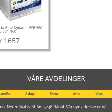
rta Blue Dynamic EFB 560
0 064 N60
r
1657
VÅRE AVDELINGER
Landås
Askøy
Sotra
Arna
Voss
tun, Nedre Nøttveit 60, 5238 Rådal. Vår nye adresse er nå