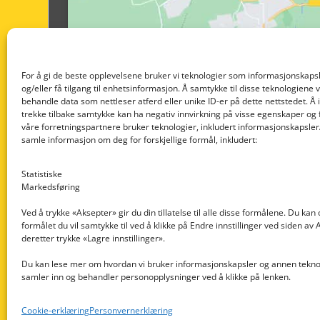
For å gi de beste opplevelsene bruker vi teknologier som informasjonskapsl
og/eller få tilgang til enhetsinformasjon. Å samtykke til disse teknologiene vil
behandle data som nettleser atferd eller unike ID-er på dette nettstedet. Å 
trekke tilbake samtykke kan ha negativ innvirkning på visse egenskaper og 
våre forretningspartnere bruker teknologier, inkludert informasjonskapsler/
samle informasjon om deg for forskjellige formål, inkludert:
Statistiske
Markedsføring
Ved å trykke «Aksepter» gir du din tillatelse til alle disse formålene. Du kan
formålet du vil samtykke til ved å klikke på Endre innstillinger ved siden av
Nedre Nøttveit 60, 5238 Rådal
deretter trykke «Lagre innstillinger».
Email: post@dekkogdeler.com
Du kan lese mer om hvordan vi bruker informasjonskapsler og annen teknol
samler inn og behandler personopplysninger ved å klikke på lenken.
Org. nr: 996430022
Cookie-erklæring
Personvernerklæring