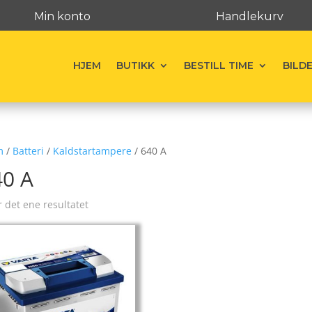
Min konto
Handlekurv
HJEM
BUTIKK
BESTILL TIME
BILD
m
/
Batteri
/
Kaldstartampere
/ 640 A
40 A
r det ene resultatet