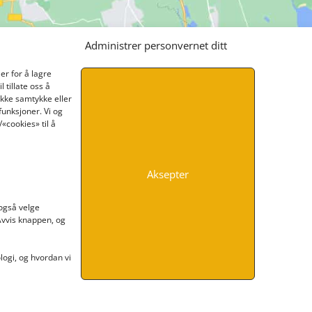
Administrer personvernet ditt
er for å lagre
 tillate oss å
ikke samtykke eller
funksjoner. Vi og
«cookies» til å
Aksepter
INFORMASJON
 også velge
 Avvis knappen, og
Kontakt oss
Endre time
Personvern
ogi, og hvordan vi