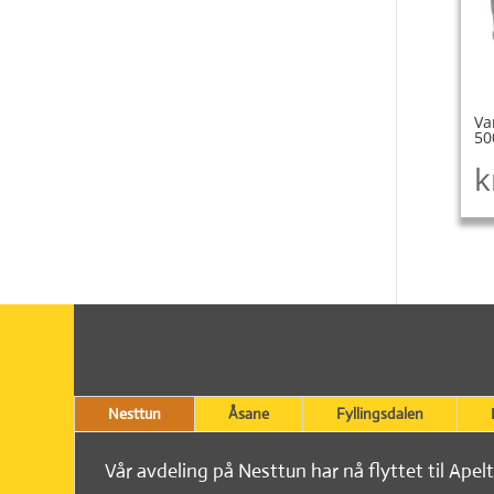
Va
50
k
Nesttun
Åsane
Fyllingsdalen
Vår avdeling på Nesttun har nå flyttet til Apel