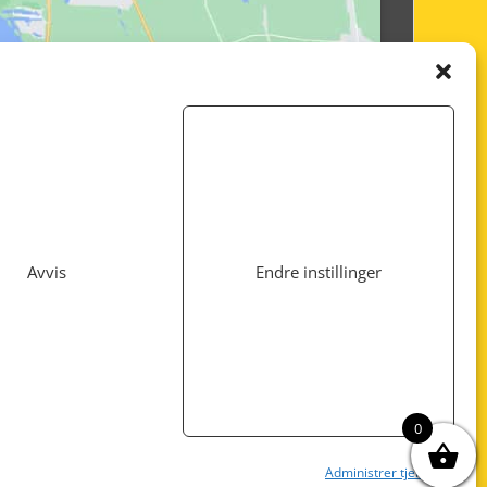
Avvis
Endre instillinger
Utviklet av
www.webshop1.no
0
Administrer tjenester