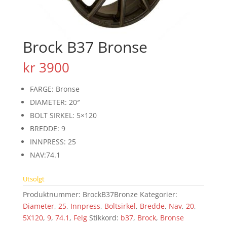
Brock B37 Bronse
kr
3900
FARGE: Bronse
DIAMETER: 20″
BOLT SIRKEL: 5×120
BREDDE: 9
INNPRESS: 25
NAV:74.1
Utsolgt
Produktnummer:
BrockB37Bronze
Kategorier:
Diameter
,
25
,
Innpress
,
Boltsirkel
,
Bredde
,
Nav
,
20
,
5X120
,
9
,
74.1
,
Felg
Stikkord:
b37
,
Brock
,
Bronse