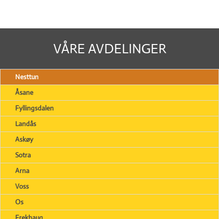
VÅRE AVDELINGER
Nesttun
Åsane
Fyllingsdalen
Landås
Askøy
Sotra
Arna
Voss
Os
Frekhaug