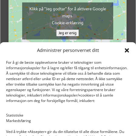
Klikk på "Jeg godtar" for å aktivere Google
maps
Cookie-erklæring
Jeg er enig
Administrer personvernet ditt
For å gi de beste opplevelsene bruker vi teknologier som
informasjonskapsler for å lagre og/eller få tilgang til enhetsinformasjon.
Å samtykke til disse teknologiene vil tillate oss å behandle data som
nettleser atferd eller unike ID-er på dette nettstedet. Å ikke samtykke
eller trekke tilbake samtykke kan ha negativ innvirkning på visse
egenskaper og funksjoner. Vi og våre forretningspartnere bruker
teknologier, inkludert informasjonskapsler/«cookies» til å samle
informasjon om deg for forskjellige formål, inkludert:
Email: post@dekkogdeler.nextlogixs.com
Statistiske
Markedsføring
Org. nr: 817188222
Ved å trykke «Aksepter» gir du din tillatelse til alle disse formålene. Du