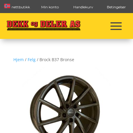
nettbutikk
Min konto
Handlekurv
Betingelser
Hjem
/
Felg
/ Brock B37 Bronse