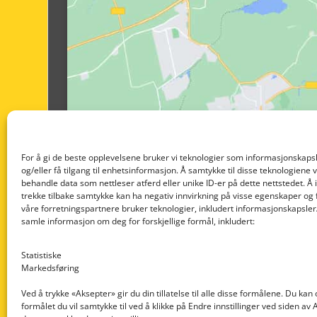
For å gi de beste opplevelsene bruker vi teknologier som informasjonskapsl
og/eller få tilgang til enhetsinformasjon. Å samtykke til disse teknologiene vil
behandle data som nettleser atferd eller unike ID-er på dette nettstedet. Å 
trekke tilbake samtykke kan ha negativ innvirkning på visse egenskaper og 
våre forretningspartnere bruker teknologier, inkludert informasjonskapsler/
samle informasjon om deg for forskjellige formål, inkludert:
Statistiske
Markedsføring
Ved å trykke «Aksepter» gir du din tillatelse til alle disse formålene. Du kan
formålet du vil samtykke til ved å klikke på Endre innstillinger ved siden av
Nedre Nøttveit 60, 5238 Rådal