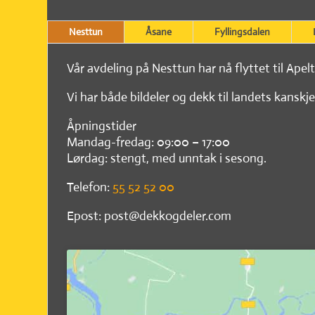
Nesttun
Åsane
Fyllingsdalen
Vår avdeling på Nesttun har nå flyttet til Apel
Vi har både bildeler og dekk til landets kanskje
Åpningstider
Mandag-fredag: 09:00 – 17:00
Lørdag: stengt, med unntak i sesong.
Telefon:
55 52 52 00
Epost: post@dekkogdeler.com