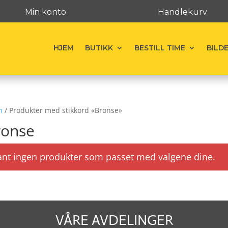
Min konto
Handlekurv
HJEM
BUTIKK
BESTILL TIME
BILD
m
/ Produkter med stikkord «Bronse»
ronse
ant ingen produkter som passet med valgene dine.
VÅRE AVDELINGER