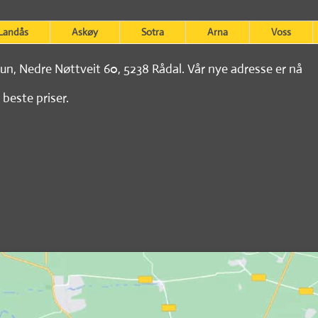
Landås
Askøy
Sotra
Arna
Voss
tun, Nedre Nøttveit 60, 5238 Rådal. Vår nye adresse er nå
 beste priser.