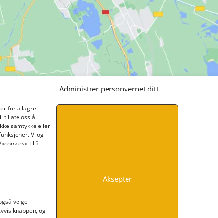
Administrer personvernet ditt
er for å lagre
 tillate oss å
ikke samtykke eller
funksjoner. Vi og
«cookies» til å
Aksepter
INFORMASJON
 også velge
 Avvis knappen, og
Kontakt oss