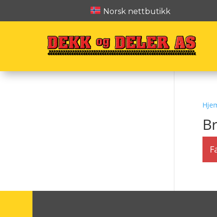
Norsk nettbutikk
Hje
B
F