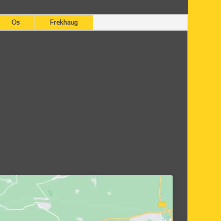
Os
Frekhaug