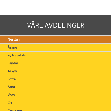
VÅRE AVDELINGER
Nesttun
Åsane
Fyllingsdalen
Landås
Askøy
Sotra
Arna
Voss
Os
Frekhaug