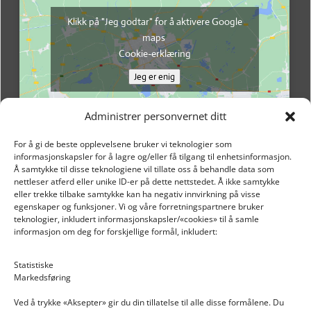
Klikk på "Jeg godtar" for å aktivere Google
maps
Cookie-erklæring
Jeg er enig
Administrer personvernet ditt
For å gi de beste opplevelsene bruker vi teknologier som
informasjonskapsler for å lagre og/eller få tilgang til enhetsinformasjon.
Å samtykke til disse teknologiene vil tillate oss å behandle data som
nettleser atferd eller unike ID-er på dette nettstedet. Å ikke samtykke
eller trekke tilbake samtykke kan ha negativ innvirkning på visse
egenskaper og funksjoner. Vi og våre forretningspartnere bruker
teknologier, inkludert informasjonskapsler/«cookies» til å samle
informasjon om deg for forskjellige formål, inkludert:
Email: post@dekkogdeler.nextlogixs.com
Statistiske
Markedsføring
Org. nr: 817188222
Ved å trykke «Aksepter» gir du din tillatelse til alle disse formålene. Du