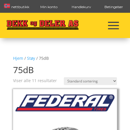
nettbutikk
Min konto
Handlekurv
Betingelser
Hjem
/
Støy
/ 75dB
75dB
Viser alle 11 resultater