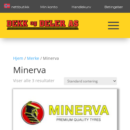
nettbutikk
Min konto
Handlekurv
Betingelser
Hjem
/
Merke
/ Minerva
Minerva
Viser alle 3 resultater