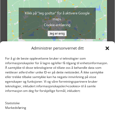
Klikk på "Jeg godtar" for å aktivere Google
maps
Cookie-erklæring
Jeg er enig
Administrer personvernet ditt
For å gi de beste opplevelsene bruker vi teknologier som
informasjonskapsler for å lagre og/eller få tilgang til enhetsinformasjon.
Å samtykke til disse teknologiene vil tillate oss å behandle data som
nettleser atferd eller unike ID-er på dette nettstedet. Å ikke samtykke
eller trekke tilbake samtykke kan ha negativ innvirkning på visse
egenskaper og funksjoner. Vi og våre forretningspartnere bruker
teknologier, inkludert informasjonskapsler/«cookies» til å samle
informasjon om deg for forskjellige formål, inkludert:
Email: post@dekkogdeler.nextlogixs.com
Statistiske
Markedsføring
Org. nr: 817188222