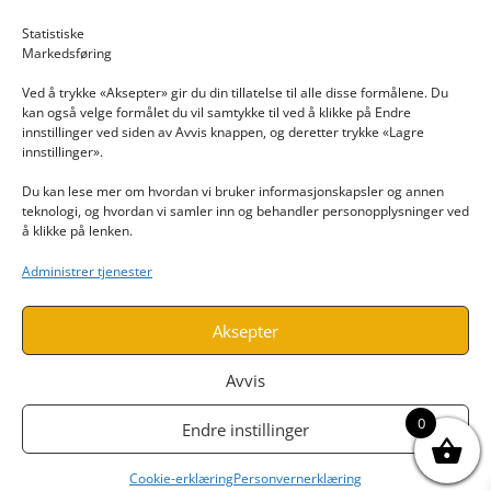
Email: post@dekkogdeler.nextlogixs.com
Statistiske
Markedsføring
Org. nr: 817188222
Ved å trykke «Aksepter» gir du din tillatelse til alle disse formålene. Du
kan også velge formålet du vil samtykke til ved å klikke på Endre
innstillinger ved siden av Avvis knappen, og deretter trykke «Lagre
innstillinger».
Du kan lese mer om hvordan vi bruker informasjonskapsler og annen
INFORMASJON
teknologi, og hvordan vi samler inn og behandler personopplysninger ved
å klikke på lenken.
Kontakt oss
Administrer tjenester
Endre time
Personvern
Aksepter
Avvis
0
Endre instillinger
Cookie-erklæring
Personvernerklæring
Utviklet av
www.webshop1.no