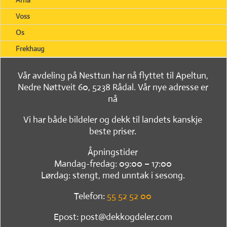
Arna
Voss
Os
Frekhaug
Vår avdeling på Nesttun har nå flyttet til Apeltun,
Nedre Nøttveit 60, 5238 Rådal. Vår nye adresse er
nå
Vi har både bildeler og dekk til landets kanskje
beste priser.
Åpningstider
Mandag-fredag: 09:00 – 17:00
Lørdag: stengt, med unntak i sesong.
Telefon:
55 52 52 00
Epost: post@dekkogdeler.com