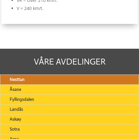
VR = Over 210 km/t.
V = 240 km/t.
VÅRE AVDELINGER
Nesttun
Åsane
Fyllingsdalen
Landås
Askøy
Sotra