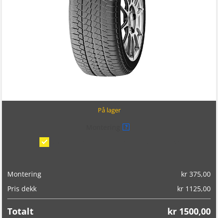
På lager
Montering
?
Montering/balansering på bil
(kr 375,00)
Montering
kr
375,00
Pris dekk
kr
1125,00
Totalt
kr
1500,00