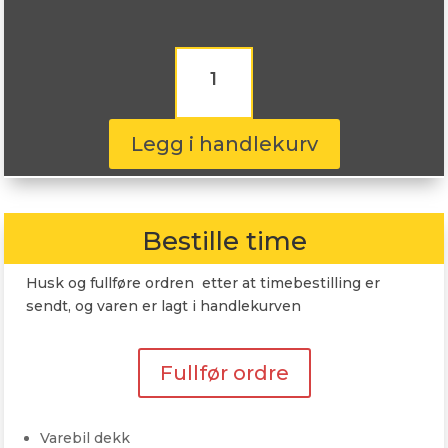
Nereus
NS809
215/65R16
109R
antall
Legg i handlekurv
Bestille time
Husk og fullføre ordren etter at timebestilling er
sendt, og varen er lagt i handlekurven
Fullfør ordre
Varebil dekk