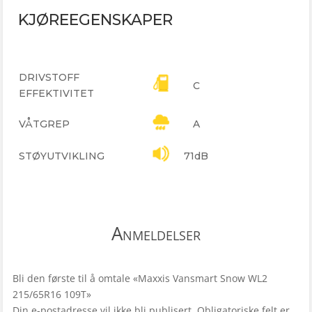
KJØREEGENSKAPER
DRIVSTOFF
C
EFFEKTIVITET
VÅTGREP
A
STØYUTVIKLING
71dB
Anmeldelser
Bli den første til å omtale «Maxxis Vansmart Snow WL2
215/65R16 109T»
Din e-postadresse vil ikke bli publisert.
Obligatoriske felt er