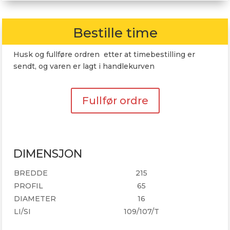
WL2
215/65R16
Bestille time
109T
antall
Husk og fullføre ordren etter at timebestilling er
sendt, og varen er lagt i handlekurven
Fullfør ordre
DIMENSJON
BREDDE
215
PROFIL
65
DIAMETER
16
LI/SI
109/107/T