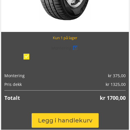
Kun 1 på lager
Montering
?
Montering/balansering på bil
(kr 375,00)
Montering
kr
375,00
Pris dekk
kr
1325,00
Totalt
kr
1700,00
Maxxis
Legg i handlekurv
Vansmart
Snow