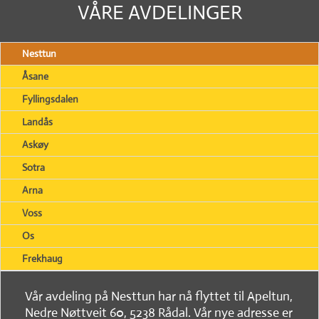
VÅRE AVDELINGER
Nesttun
Åsane
Fyllingsdalen
Landås
Askøy
Sotra
Arna
Voss
Os
Frekhaug
Vår avdeling på Nesttun har nå flyttet til Apeltun,
Nedre Nøttveit 60, 5238 Rådal. Vår nye adresse er