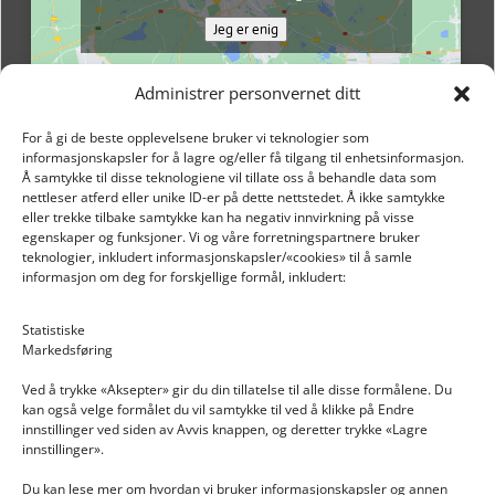
Jeg er enig
Administrer personvernet ditt
For å gi de beste opplevelsene bruker vi teknologier som
informasjonskapsler for å lagre og/eller få tilgang til enhetsinformasjon.
Å samtykke til disse teknologiene vil tillate oss å behandle data som
nettleser atferd eller unike ID-er på dette nettstedet. Å ikke samtykke
eller trekke tilbake samtykke kan ha negativ innvirkning på visse
egenskaper og funksjoner. Vi og våre forretningspartnere bruker
teknologier, inkludert informasjonskapsler/«cookies» til å samle
informasjon om deg for forskjellige formål, inkludert:
Email: post@dekkogdeler.nextlogixs.com
Statistiske
Markedsføring
Org. nr: 817188222
Ved å trykke «Aksepter» gir du din tillatelse til alle disse formålene. Du
kan også velge formålet du vil samtykke til ved å klikke på Endre
innstillinger ved siden av Avvis knappen, og deretter trykke «Lagre
innstillinger».
Du kan lese mer om hvordan vi bruker informasjonskapsler og annen